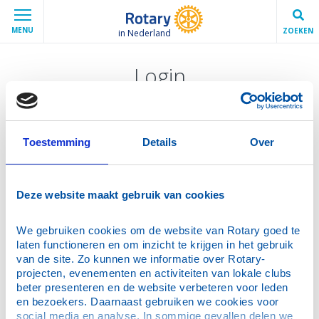
MENU
ZOEKEN
in Nederland
Login
Vraag een nieuw wachtwoord aan
E-mailadres
*
Toestemming
Details
Over
Vul hier jouw e-mailadres in zoals bekend in de
Deze website maakt gebruik van cookies
ledenadministratie.
We gebruiken cookies om de website van Rotary goed te 
Verstuur
laten functioneren en om inzicht te krijgen in het gebruik 
van de site. Zo kunnen we informatie over Rotary-
projecten, evenementen en activiteiten van lokale clubs 
beter presenteren en de website verbeteren voor leden 
en bezoekers. Daarnaast gebruiken we cookies voor 
Hulp bij wachtwoord aanvragen
social media en analyse. In sommige gevallen delen we 