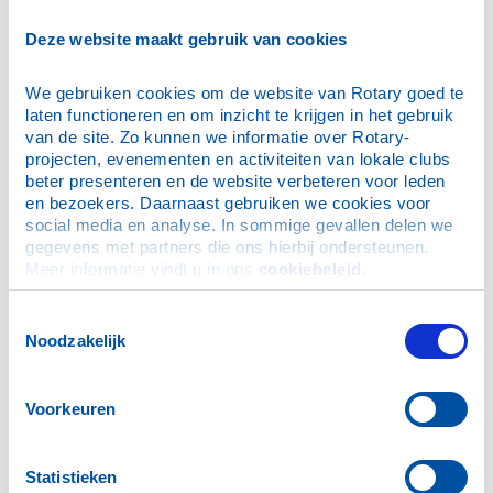
E-mailadres
*
Deze website maakt gebruik van cookies
We gebruiken cookies om de website van Rotary goed te 
Wachtwoord
*
laten functioneren en om inzicht te krijgen in het gebruik 
van de site. Zo kunnen we informatie over Rotary-
projecten, evenementen en activiteiten van lokale clubs 
Dit is mijn privécomputer, onthoud mijn login (je blijft
beter presenteren en de website verbeteren voor leden 
maximaal 30 dagen ingelogd)
en bezoekers. Daarnaast gebruiken we cookies voor 
social media en analyse. In sommige gevallen delen we 
gegevens met partners die ons hierbij ondersteunen. 
Meer informatie vindt u in ons 
cookiebeleid
.
Ik ben mijn wachtwoord vergeten
Toestemmingsselectie
Noodzakelijk
N.B. De inloggegevens zijn ook geldig voor de Rotary
App.
Voorkeuren
Hulp bij inloggen
Statistieken