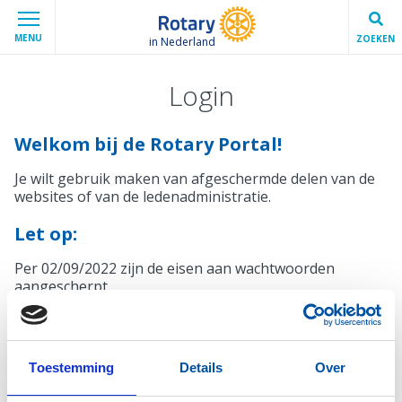
MENU
ZOEKEN
in Nederland
Login
Welkom bij de Rotary Portal!
Je wilt gebruik maken van afgeschermde delen van de
websites of van de ledenadministratie.
Let op:
Per 02/09/2022 zijn de eisen aan wachtwoorden
aangescherpt.
Mocht je wachtwoord niet voldoen, krijg je bij het
inloggen automatisch een melding en de mogelijkheid
een nieuw wachtwoord in te stellen.
Toestemming
Details
Over
Inloggen