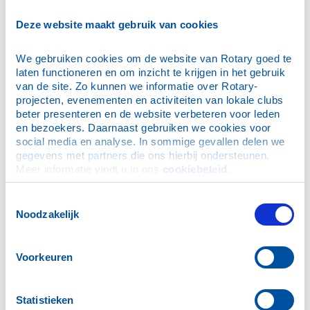
E-mailadres
*
Deze website maakt gebruik van cookies
We gebruiken cookies om de website van Rotary goed te 
Wachtwoord
*
laten functioneren en om inzicht te krijgen in het gebruik 
van de site. Zo kunnen we informatie over Rotary-
projecten, evenementen en activiteiten van lokale clubs 
Dit is mijn privécomputer, onthoud mijn login (je blijft
beter presenteren en de website verbeteren voor leden 
maximaal 30 dagen ingelogd)
en bezoekers. Daarnaast gebruiken we cookies voor 
social media en analyse. In sommige gevallen delen we 
gegevens met partners die ons hierbij ondersteunen. 
Meer informatie vindt u in ons 
cookiebeleid
.
Ik ben mijn wachtwoord vergeten
Toestemmingsselectie
Noodzakelijk
N.B. De inloggegevens zijn ook geldig voor de Rotary
App.
Voorkeuren
Hulp bij inloggen
Statistieken