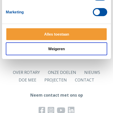
Zie je deze pagina voor het eerst?
Vraag dan eerst
een nieuw wachtwoord
aan.
Marketing
Hoofdlettergevoelig
Let op: Je wachtwoord is hoofdlettergevoelig.
Alles toestaan
Logingegevens
Jouw in de ledenadministratie opgenomen persoonlijk
e-mailadres is jouw gebruikersnaam.
Weigeren
OVER ROTARY
ONZE DOELEN
NIEUWS
DOE MEE
PROJECTEN
CONTACT
Neem contact met ons op