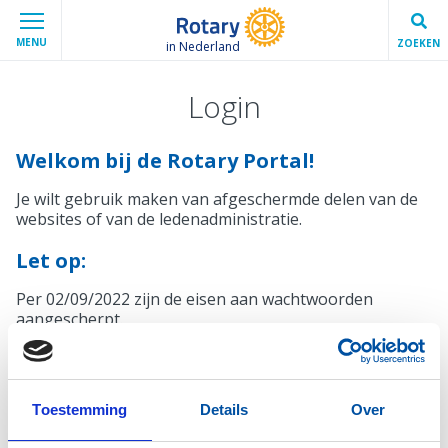
MENU
ZOEKEN
in Nederland
Login
Welkom bij de Rotary Portal!
Je wilt gebruik maken van afgeschermde delen van de
websites of van de ledenadministratie.
Let op:
Per 02/09/2022 zijn de eisen aan wachtwoorden
aangescherpt.
Mocht je wachtwoord niet voldoen, krijg je bij het
inloggen automatisch een melding en de mogelijkheid
een nieuw wachtwoord in te stellen.
Toestemming
Details
Over
Inloggen