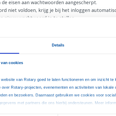
jn de eisen aan wachtwoorden aangescherpt.
d niet voldoen, krijg je bij het inloggen automati
n nieuw wachtwoord in te stellen.
Details
 van cookies
uter, onthoud mijn login (je blijft maximaal 30 dagen ingelogd)
ebsite van Rotary goed te laten functioneren en om inzicht te kr
 over Rotary-projecten, evenementen en activiteiten van lokale 
eden en bezoekers. Daarnaast gebruiken we cookies voor social 
woord vergeten