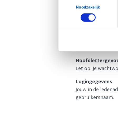
Toestemmingsselectie
N.B. De inloggegev
Noodzakelijk
Hulp bij inlog
Zie je deze pagin
Vraag dan eerst
e
Hoofdlettergevoe
Let op: Je wachtwo
Logingegevens
Jouw in de ledena
gebruikersnaam.