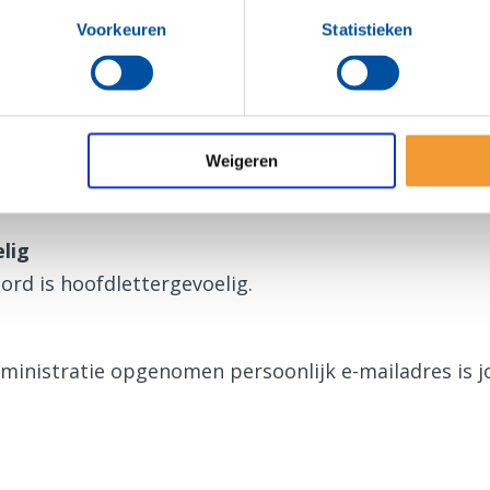
ens zijn ook geldig voor de Rotary App.
Voorkeuren
Statistieken
gen
a voor het eerst?
Weigeren
en nieuw wachtwoord
aan.
lig
ord is hoofdlettergevoelig.
dministratie opgenomen persoonlijk e-mailadres is 