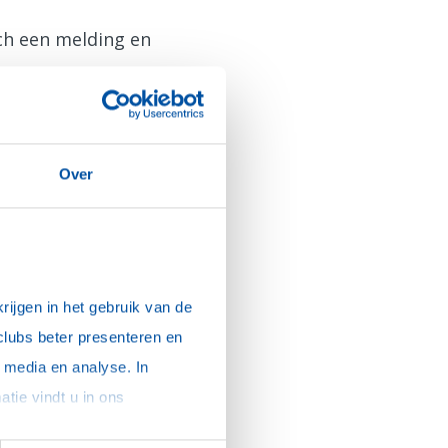
sch een melding en
Over
ijgen in het gebruik van de 
clubs beter presenteren en 
media en analyse. In 
sommige gevallen delen we gegevens met partners die ons hierbij ondersteunen. Meer informatie vindt u in ons 