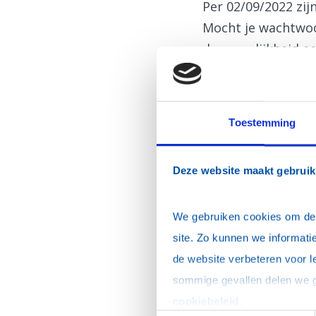
Per 02/09/2022 zi
Mocht je wachtwoor
de mogelijkheid ee
Inloggen
E-mailadres
*
Toestemming
Wachtwoord
*
Deze website maakt gebruik
Dit is mijn privécomp
We gebruiken cookies om de w
site. Zo kunnen we informatie
de website verbeteren voor l
Ik ben mijn wacht
cookiebeleid
.