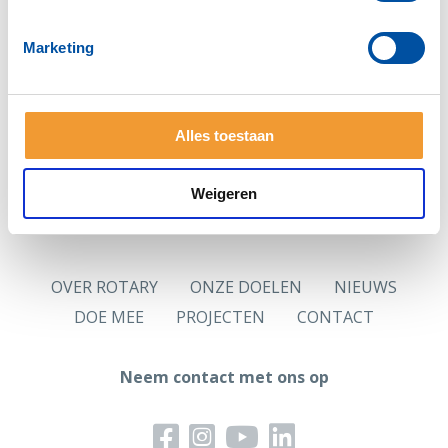
Zie je deze pagina voor het eerst?
Vraag dan eerst
een nieuw wachtwoord
aan.
Marketing
Hoofdlettergevoelig
Let op: Je wachtwoord is hoofdlettergevoelig.
Alles toestaan
Logingegevens
Jouw in de ledenadministratie opgenomen persoonlijk
e-mailadres is jouw gebruikersnaam.
Weigeren
OVER ROTARY
ONZE DOELEN
NIEUWS
DOE MEE
PROJECTEN
CONTACT
Neem contact met ons op