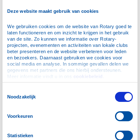
E-mailadres
*
Deze website maakt gebruik van cookies
We gebruiken cookies om de website van Rotary goed te 
Wachtwoord
*
laten functioneren en om inzicht te krijgen in het gebruik 
van de site. Zo kunnen we informatie over Rotary-
projecten, evenementen en activiteiten van lokale clubs 
Dit is mijn privécomputer, onthoud mijn login (je blijft
beter presenteren en de website verbeteren voor leden 
maximaal 30 dagen ingelogd)
en bezoekers. Daarnaast gebruiken we cookies voor 
social media en analyse. In sommige gevallen delen we 
gegevens met partners die ons hierbij ondersteunen. 
Meer informatie vindt u in ons 
cookiebeleid
.
Ik ben mijn wachtwoord vergeten
Toestemmingsselectie
Noodzakelijk
N.B. De inloggegevens zijn ook geldig voor de Rotary
App.
Voorkeuren
Hulp bij inloggen
Statistieken