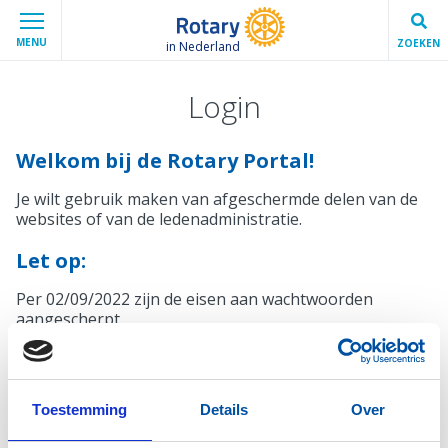
MENU
ZOEKEN
in Nederland
Login
Welkom bij de Rotary Portal!
Je wilt gebruik maken van afgeschermde delen van de
websites of van de ledenadministratie.
Let op:
Per 02/09/2022 zijn de eisen aan wachtwoorden
aangescherpt.
Mocht je wachtwoord niet voldoen, krijg je bij het
inloggen automatisch een melding en de mogelijkheid
een nieuw wachtwoord in te stellen.
Toestemming
Details
Over
Inloggen