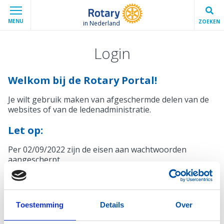
MENU
ZOEKEN
in Nederland
Login
Welkom bij de Rotary Portal!
Je wilt gebruik maken van afgeschermde delen van de
websites of van de ledenadministratie.
Let op:
Per 02/09/2022 zijn de eisen aan wachtwoorden
aangescherpt.
Mocht je wachtwoord niet voldoen, krijg je bij het
inloggen automatisch een melding en de mogelijkheid
een nieuw wachtwoord in te stellen.
Toestemming
Details
Over
Inloggen