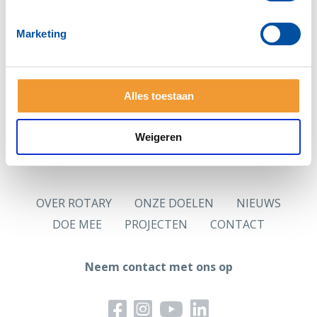
Zie je deze pagina voor het eerst?
Vraag dan eerst
een nieuw wachtwoord
aan.
Marketing
Hoofdlettergevoelig
Let op: Je wachtwoord is hoofdlettergevoelig.
Alles toestaan
Logingegevens
Jouw in de ledenadministratie opgenomen persoonlijk
e-mailadres is jouw gebruikersnaam.
Weigeren
OVER ROTARY
ONZE DOELEN
NIEUWS
DOE MEE
PROJECTEN
CONTACT
Neem contact met ons op