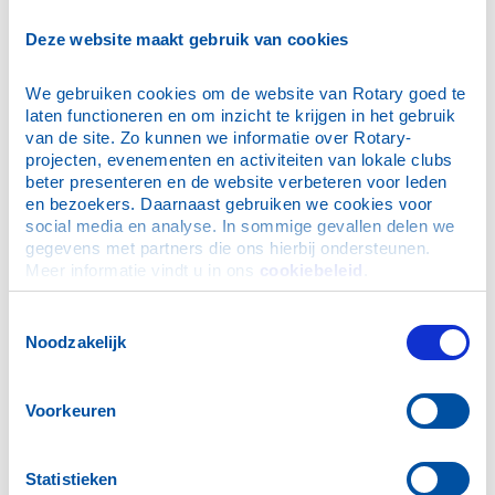
E-mailadres
*
Deze website maakt gebruik van cookies
We gebruiken cookies om de website van Rotary goed te 
Wachtwoord
*
laten functioneren en om inzicht te krijgen in het gebruik 
van de site. Zo kunnen we informatie over Rotary-
projecten, evenementen en activiteiten van lokale clubs 
Dit is mijn privécomputer, onthoud mijn login (je blijft
beter presenteren en de website verbeteren voor leden 
maximaal 30 dagen ingelogd)
en bezoekers. Daarnaast gebruiken we cookies voor 
social media en analyse. In sommige gevallen delen we 
gegevens met partners die ons hierbij ondersteunen. 
Meer informatie vindt u in ons 
cookiebeleid
.
Ik ben mijn wachtwoord vergeten
Toestemmingsselectie
Noodzakelijk
N.B. De inloggegevens zijn ook geldig voor de Rotary
App.
Voorkeuren
Hulp bij inloggen
Statistieken