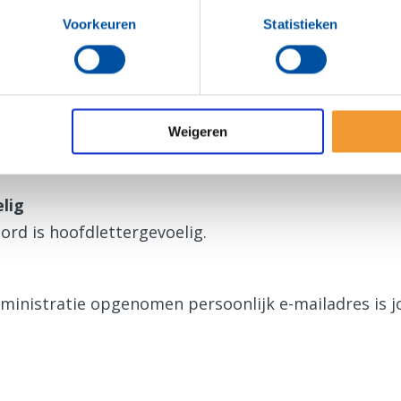
ens zijn ook geldig voor de Rotary App.
Voorkeuren
Statistieken
gen
a voor het eerst?
Weigeren
en nieuw wachtwoord
aan.
lig
ord is hoofdlettergevoelig.
dministratie opgenomen persoonlijk e-mailadres is 