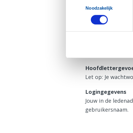
Toestemmingsselectie
N.B. De inloggegev
Noodzakelijk
Hulp bij inlog
Zie je deze pagin
Vraag dan eerst
e
Hoofdlettergevoe
Let op: Je wachtwo
Logingegevens
Jouw in de ledena
gebruikersnaam.