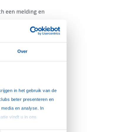
sch een melding en
Over
ijgen in het gebruik van de 
clubs beter presenteren en 
media en analyse. In 
sommige gevallen delen we gegevens met partners die ons hierbij ondersteunen. Meer informatie vindt u in ons 