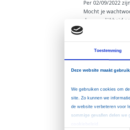
Per 02/09/2022 zi
Mocht je wachtwoor
de mogelijkheid ee
Inloggen
E-mailadres
*
Toestemming
Wachtwoord
*
Deze website maakt gebruik
Dit is mijn privécomp
We gebruiken cookies om de w
site. Zo kunnen we informatie
de website verbeteren voor l
Ik ben mijn wacht
cookiebeleid
.