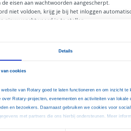
jn de eisen aan wachtwoorden aangescherpt.
d niet voldoen, krijg je bij het inloggen automati
n nieuw wachtwoord in te stellen.
Details
 van cookies
uter, onthoud mijn login (je blijft maximaal 30 dagen ingelogd)
ebsite van Rotary goed te laten functioneren en om inzicht te kr
 over Rotary-projecten, evenementen en activiteiten van lokale 
eden en bezoekers. Daarnaast gebruiken we cookies voor social 
woord vergeten