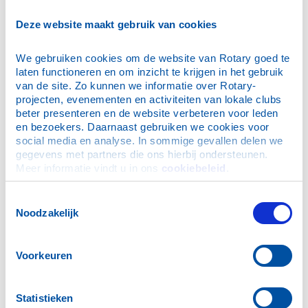
E-mailadres
*
Deze website maakt gebruik van cookies
We gebruiken cookies om de website van Rotary goed te 
Wachtwoord
*
laten functioneren en om inzicht te krijgen in het gebruik 
van de site. Zo kunnen we informatie over Rotary-
projecten, evenementen en activiteiten van lokale clubs 
Dit is mijn privécomputer, onthoud mijn login (je blijft
beter presenteren en de website verbeteren voor leden 
maximaal 30 dagen ingelogd)
en bezoekers. Daarnaast gebruiken we cookies voor 
social media en analyse. In sommige gevallen delen we 
gegevens met partners die ons hierbij ondersteunen. 
Meer informatie vindt u in ons 
cookiebeleid
.
Ik ben mijn wachtwoord vergeten
Toestemmingsselectie
Noodzakelijk
N.B. De inloggegevens zijn ook geldig voor de Rotary
App.
Voorkeuren
Hulp bij inloggen
Statistieken