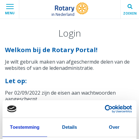
MENU
ZOEKEN
in Nederland
Login
Welkom bij de Rotary Portal!
Je wilt gebruik maken van afgeschermde delen van de
websites of van de ledenadministratie.
Let op:
Per 02/09/2022 zijn de eisen aan wachtwoorden
aangescherpt.
Mocht je wachtwoord niet voldoen, krijg je bij het
inloggen automatisch een melding en de mogelijkheid
een nieuw wachtwoord in te stellen.
Toestemming
Details
Over
Inloggen