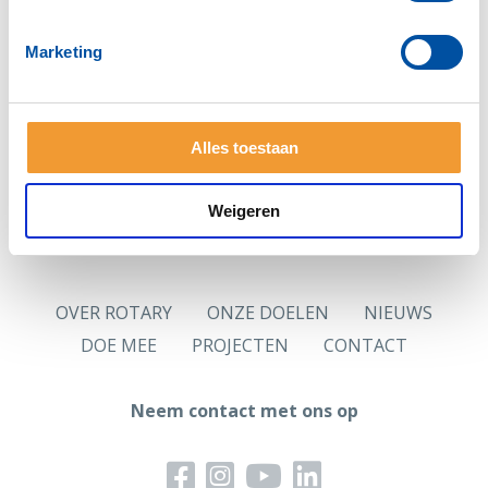
Zie je deze pagina voor het eerst?
Vraag dan eerst
een nieuw wachtwoord
aan.
Marketing
Hoofdlettergevoelig
Let op: Je wachtwoord is hoofdlettergevoelig.
Alles toestaan
Logingegevens
Jouw in de ledenadministratie opgenomen persoonlijk
e-mailadres is jouw gebruikersnaam.
Weigeren
OVER ROTARY
ONZE DOELEN
NIEUWS
DOE MEE
PROJECTEN
CONTACT
Neem contact met ons op