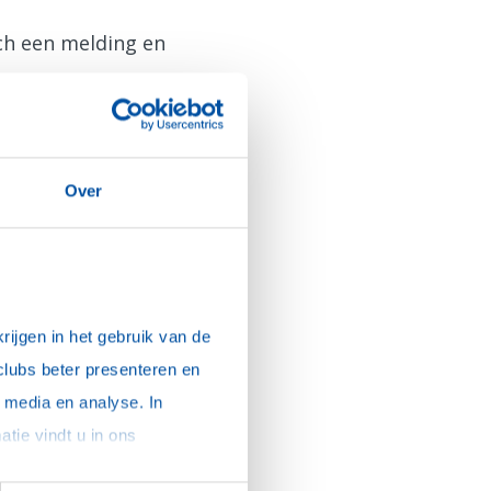
sch een melding en
Over
ijgen in het gebruik van de 
clubs beter presenteren en 
media en analyse. In 
sommige gevallen delen we gegevens met partners die ons hierbij ondersteunen. Meer informatie vindt u in ons 