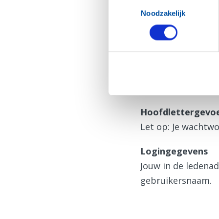
Toestemmingsselectie
N.B. De inloggegev
Noodzakelijk
Hulp bij inlog
Zie je deze pagin
Vraag dan eerst
e
Hoofdlettergevoe
Let op: Je wachtwo
Logingegevens
Jouw in de ledena
gebruikersnaam.