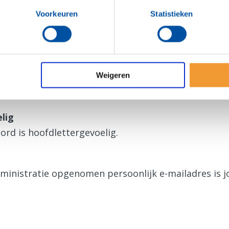
ens zijn ook geldig voor de Rotary App.
Voorkeuren
Statistieken
gen
a voor het eerst?
Weigeren
en nieuw wachtwoord
aan.
lig
ord is hoofdlettergevoelig.
dministratie opgenomen persoonlijk e-mailadres is 