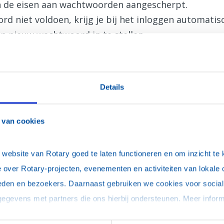
jn de eisen aan wachtwoorden aangescherpt.
d niet voldoen, krijg je bij het inloggen automati
n nieuw wachtwoord in te stellen.
Details
 van cookies
uter, onthoud mijn login (je blijft maximaal 30 dagen ingelogd)
ebsite van Rotary goed te laten functioneren en om inzicht te kr
 over Rotary-projecten, evenementen en activiteiten van lokale 
eden en bezoekers. Daarnaast gebruiken we cookies voor social 
woord vergeten