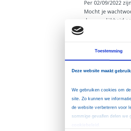
Per 02/09/2022 zi
Mocht je wachtwoor
de mogelijkheid ee
Inloggen
E-mailadres
*
Toestemming
Wachtwoord
*
Deze website maakt gebruik
Dit is mijn privécomp
We gebruiken cookies om de w
site. Zo kunnen we informatie
de website verbeteren voor l
Ik ben mijn wacht
cookiebeleid
.