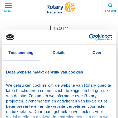
MENU
ZOEKEN
in Nederland
Login
Vraag een nieuw wachtwoord aan
E-mailadres
*
Toestemming
Details
Over
Vul hier jouw e-mailadres in zoals bekend in de
Deze website maakt gebruik van cookies
ledenadministratie.
We gebruiken cookies om de website van Rotary goed te 
Verstuur
laten functioneren en om inzicht te krijgen in het gebruik 
van de site. Zo kunnen we informatie over Rotary-
projecten, evenementen en activiteiten van lokale clubs 
beter presenteren en de website verbeteren voor leden 
en bezoekers. Daarnaast gebruiken we cookies voor 
Hulp bij wachtwoord aanvragen
social media en analyse. In sommige gevallen delen we 