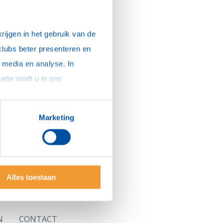
ijgen in het gebruik van de 
clubs beter presenteren en 
media en analyse. In 
ia welke je een
sommige gevallen delen we gegevens met partners die ons hierbij ondersteunen. Meer informatie vindt u in ons 
nadministratie?
Marketing
jou in de
Alles toestaan
N
CONTACT