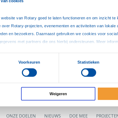
 van cookies
ebsite van Rotary goed te laten functioneren en om inzicht te kr
 over Rotary-projecten, evenementen en activiteiten van lokale 
htwoord aanvragen
eden en bezoekers. Daarnaast gebruiken we cookies voor social 
an jouw e-mailadres ontvang je per e-mail een link v
kunt instellen.
adres of is jouw e-mailadres niet bekend in de lede
Voorkeuren
Statistieken
p met (de secretaris van) jouw club om eerst voor 
 jouw e-mailadres in te vullen.
agina
Weigeren
ONZE DOELEN
NIEUWS
DOE MEE
PROJECTE