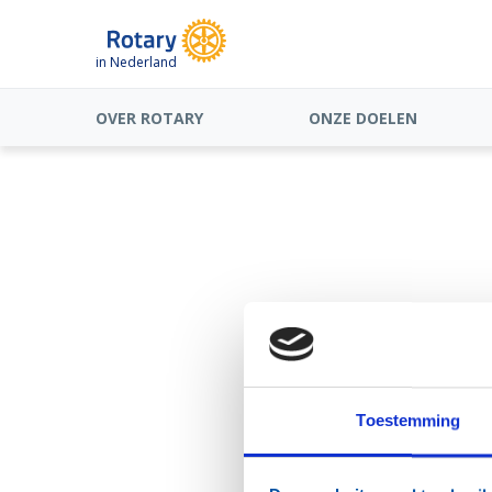
in Nederland
OVER ROTARY
ONZE DOELEN
Vraag een ni
E-mailadres
*
Toestemming
Vul hier jouw e-ma