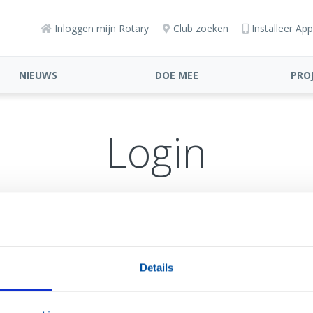
Inloggen mijn Rotary
Club zoeken
Installeer App
NIEUWS
DOE MEE
PRO
Login
euw wachtwoord aan
Details
iladres in zoals bekend in de ledenadministratie.