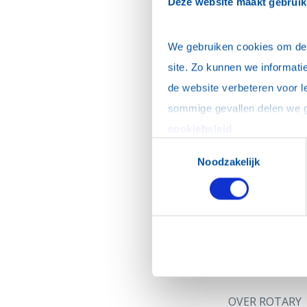
Deze website maakt gebruik
Verstuur
We gebruiken cookies om de w
site. Zo kunnen we informatie
Hulp bij wac
de website verbeteren voor l
Na het versturen v
nieuw wachtwoord 
cookiebeleid
.
Toestemmingsselectie
Heb je geen e-mail
Noodzakelijk
Neem dan contact o
ledenadministratie
Terug naar inlogp
OVER ROTARY