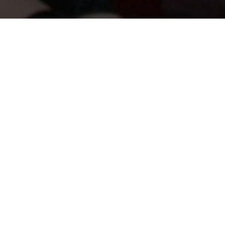
nd) in de leeftijd tussen 20 en 28 jaar
 daarvoor relevante theoretisch noties
eidt bij de deelnemers tot een groter