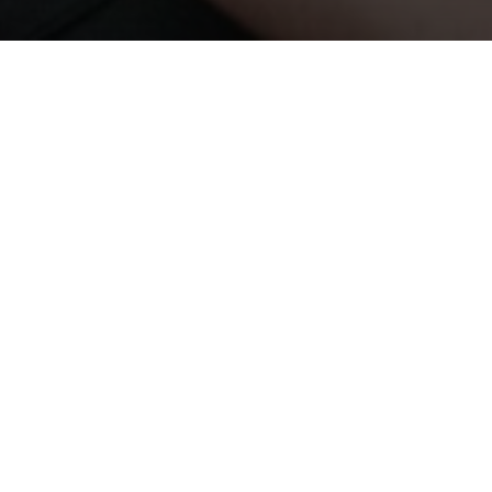
tclubs in district 1560
ekend biedt jonge professionals (studerend of werke
 tot zelfreflectie en persoonlijke groei. Een aantal
n gedrag en interactie met andere deelnemers. Het l