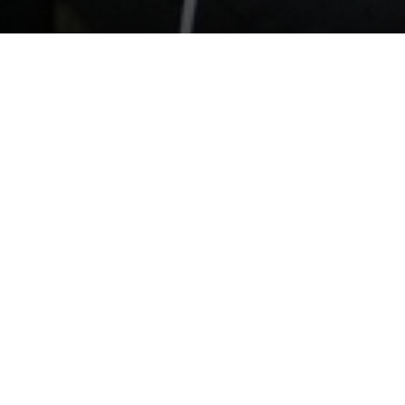
2024 district 1560
Aan:
leden van de Rotary- en Rotarac
Betreft:
planning RYLA 2024
Beste Mede-Rotarians,
Het Rotary Youth Leadership Awareness-we
van vrijdag- tot zondagmiddag gelegenheid
worden afgewisseld met reflectie op eige