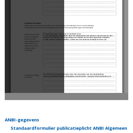
ANBI-gegevens
Standaardformulier publicatieplicht ANBI Algemeen