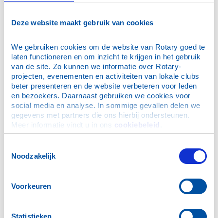
Deze website maakt gebruik van cookies
We gebruiken cookies om de website van Rotary goed te 
laten functioneren en om inzicht te krijgen in het gebruik 
van de site. Zo kunnen we informatie over Rotary-
projecten, evenementen en activiteiten van lokale clubs 
beter presenteren en de website verbeteren voor leden 
en bezoekers. Daarnaast gebruiken we cookies voor 
social media en analyse. In sommige gevallen delen we 
gegevens met partners die ons hierbij ondersteunen. 
Meer informatie vindt u in ons 
cookiebeleid
.
Toestemmingsselectie
Noodzakelijk
Contactclub RC Varel Friesland
Voorkeuren
Programma Jahrestreffen 2026 in Emden
Programma Jahrestreffen 2025 in Franeker
Statistieken