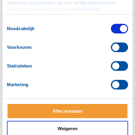
gegevens met partners die ons hierbij ondersteunen. 
Meer informatie vindt u in ons 
cookiebeleid
.
Toestemmingsselectie
Noodzakelijk
Voorkeuren
Statistieken
Marketing
Stg. Beheer Middelen
Alles toestaan
Notititie nieuwe structuur
ANBI gegevens
Exploitatie en Balans
Weigeren