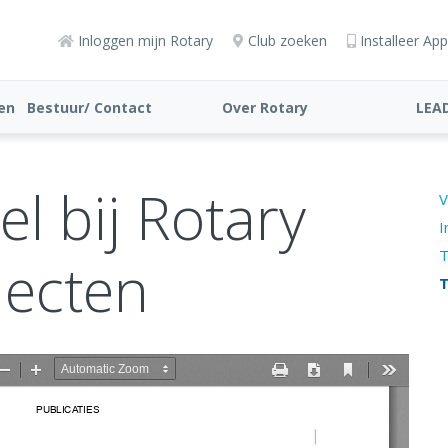
Inloggen mijn Rotary
Club zoeken
Installeer App
ten
Bestuur/ Contact
Over Rotary
LEA
l bij Rotary
V
I
T
jecten
T