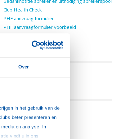
Bedanknotitie spreker en uitnodiging sprekerspool
Club Health Check
PHF aanvraag formulier
PHF aanvraagformulier voorbeeld
Fusie protocol
andboek D1600
ocational
Over
eel deze pagina:
ijgen in het gebruik van de 
clubs beter presenteren en 
media en analyse. In 
sommige gevallen delen we gegevens met partners die ons hierbij ondersteunen. Meer informatie vindt u in ons 