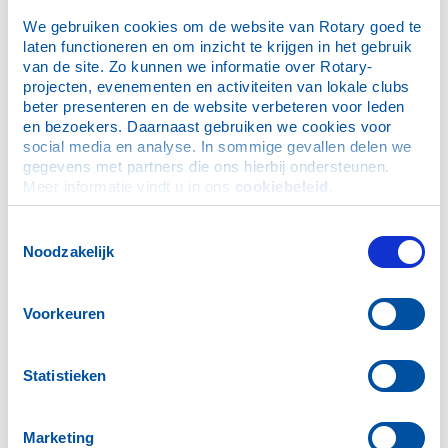
We gebruiken cookies om de website van Rotary goed te 
laten functioneren en om inzicht te krijgen in het gebruik 
van de site. Zo kunnen we informatie over Rotary-
projecten, evenementen en activiteiten van lokale clubs 
beter presenteren en de website verbeteren voor leden 
en bezoekers. Daarnaast gebruiken we cookies voor 
social media en analyse. In sommige gevallen delen we 
gegevens met partners die ons hierbij ondersteunen. 
Meer informatie vindt u in ons 
cookiebeleid
.
Toestemmingsselectie
Noodzakelijk
Voorkeuren
Voor leden
International
Statistieken
The Rotary Foundation
Toolbox
Marketing