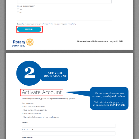
Ho
e maak ik een 
My 
Rotary 
Account 
| pag
ina
1 | 202
1
2
ACTI
V
EER
JOUW
ACCOUNT
Na het aanmaken van een 
account, verschijnt dit scherm
Vul ook 
hier alle gegevens 
in en selecteer 
CONTINUE