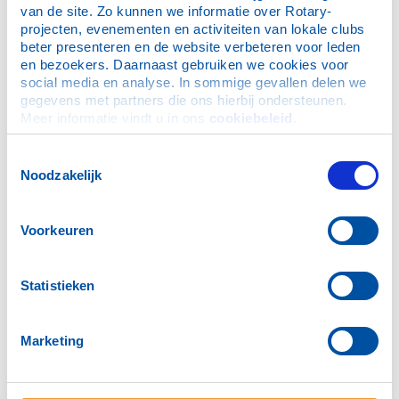
van de site. Zo kunnen we informatie over Rotary-
projecten, evenementen en activiteiten van lokale clubs 
beter presenteren en de website verbeteren voor leden 
en bezoekers. Daarnaast gebruiken we cookies voor 
social media en analyse. In sommige gevallen delen we 
gegevens met partners die ons hierbij ondersteunen. 
Meer informatie vindt u in ons 
cookiebeleid
.
Toestemmingsselectie
Noodzakelijk
Voorkeuren
Statistieken
Het bestuur
clubjaar
Marketing
beleidsplan verantwoording stichting community service
rotaryclub Rijswijk-Ypenburg 2024-2025
Archief