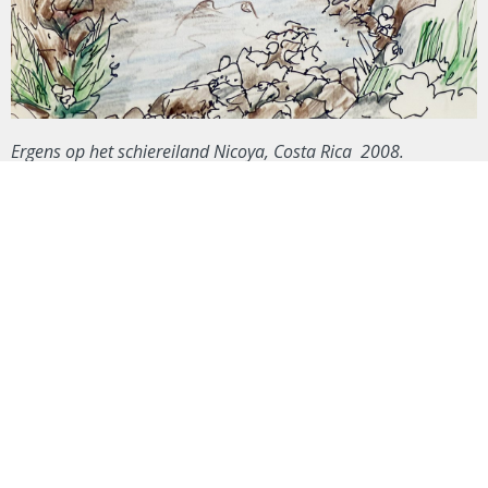
Ergens op het schiereiland Nicoya, Costa Rica 2008.
Een snelle schets van de vele ongerepte en heldere
beekjes, met de meest primitieve bruggetjes. Met de
Landrover was het soms spannend...
WAAR MENSEN GELUKKIGER ZIJN
Voor de papieren editie Rotary Magazine (verschijnt in
maart) mocht ik een artikel schrijven over positieve
gezondheid. De zgn. Blue Zones zijn plekken in de wereld
waar de mensen het langst leven onder goede, gezonde
en gelukkige omstandigheden. De tekening hiernaast is
gemaakt in zo'n gebied.