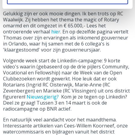
Rotarians. In mijn
blog
schrijf ik erover.
Gelukkig zijn er ook mooie dingen. Ik ben trots op RC
Waalwijk. Zij hebben het thema the magic of Rotary
omarmd en dit omgezet in € 65.000,- Lees het
ontroerende verhaal
hier
. En op dezelfde pagina vertelt
Thomas over zijn ervaringen als inkomend gouverneur
in Orlando, waar hij samen met de 6 collega's is
'klaargestoomd' voor zijn gouverneursjaar.
Volgende week start de Linkedin-campagne: 9 korte
video's waarin (gebaseerd op de drie pijlers Community,
Vocational en Fellowship) naar de Week van de Open
Clubbezoeken wordt gewerkt. Hoe leuk dat er ook
Rotarians (Ingrid RC Oisterwijk, Marie-Anne (RC
Zevenbergen) en Marieke (RC Vlissingen) uit ons district
figureren!
Nieuwsgierig?
Kom je ze tegen op Linkedin?
Deel ze graag! Tussen 3 en 14 maart is ook de
radiocampagne op BNR actief.
En natuurlijk veel aandacht voor het maandthema.
Interessante artikelen van Cees-Willem Koorneef, onze
watercommissaris en bijdragen vanuit het district