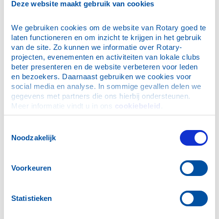
Deze website maakt gebruik van cookies
We gebruiken cookies om de website van Rotary goed te 
laten functioneren en om inzicht te krijgen in het gebruik 
van de site. Zo kunnen we informatie over Rotary-
PAUL HARRIS SOCIETY
projecten, evenementen en activiteiten van lokale clubs 
beter presenteren en de website verbeteren voor leden 
en bezoekers. Daarnaast gebruiken we cookies voor 
social media en analyse. In sommige gevallen delen we 
gegevens met partners die ons hierbij ondersteunen. 
Meer informatie vindt u in ons 
cookiebeleid
.
Toestemmingsselectie
Noodzakelijk
Voorkeuren
PODCAST END POLIO
NOW
Statistieken