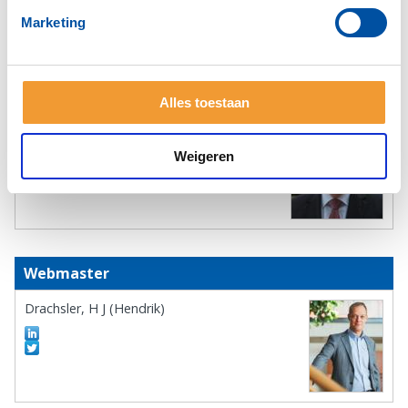
Marketing
Commissies:
Programmacommissaris
Alles toestaan
Vanhommerig, J.H.L. (Jos)
Weigeren
Webmaster
Drachsler, H J (Hendrik)