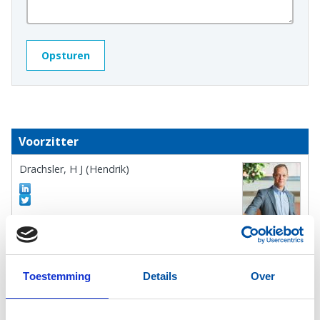
Voorzitter
Drachsler, H J (Hendrik)
Oud-voorzitter
Toestemming
Details
Over
Caumon, R (Rik)