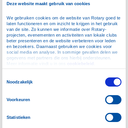
Deze website maakt gebruik van cookies
We gebruiken cookies om de website van Rotary goed te 
laten functioneren en om inzicht te krijgen in het gebruik 
van de site. Zo kunnen we informatie over Rotary-
projecten, evenementen en activiteiten van lokale clubs 
Secretaris
beter presenteren en de website verbeteren voor leden 
en bezoekers. Daarnaast gebruiken we cookies voor 
Luesink, J.A.J. (Jules)
social media en analyse. In sommige gevallen delen we 
gegevens met partners die ons hierbij ondersteunen. 
Meer informatie vindt u in ons 
cookiebeleid
.
Toestemmingsselectie
Noodzakelijk
Penningmeester
Voorkeuren
Vaessen, S.M.J. (Steph)
Statistieken