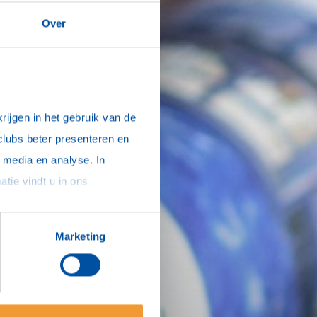
Over
ijgen in het gebruik van de 
clubs beter presenteren en 
media en analyse. In 
sommige gevallen delen we gegevens met partners die ons hierbij ondersteunen. Meer informatie vindt u in ons 
Marketing