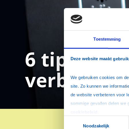
Toestemming
6 tips om j
Deze website maakt gebruik
verbetere
We gebruiken cookies om de w
site. Zo kunnen we informatie
de website verbeteren voor l
cookiebeleid
.
Toestemmingsselectie
Noodzakelijk