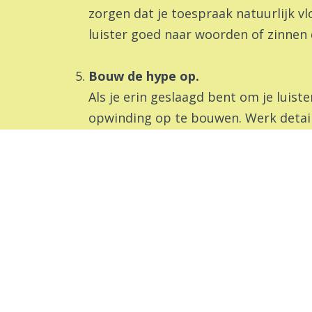
zorgen dat je toespraak natuurlijk vlo
luister goed naar woorden of zinnen 
Bouw de hype op.
Als je erin geslaagd bent om je luist
opwinding op te bouwen. Werk details 
boodschap. Als je een project pitcht,
veiligstellen van de benodigde financ
Vind gemeenschappelijke grond.
Nadat je het zware werk van het pitc
effectieve pitch is om een verbindin
met je publiek, waarop je een relati
hebben, met bijzondere aandacht voo
— een paar vriendelijke woorden doen