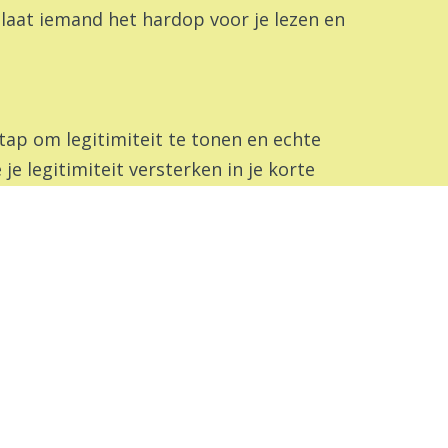
, laat iemand het hardop voor je lezen en
stap om legitimiteit te tonen en echte
e legitimiteit versterken in je korte
oel hebt vastgesteld en werkt aan het
veel volgers je op sociale media hebt.
esprek. Onthoud dat het doel van een
s door gemeenschappelijke grond te vinden
hte interesse in wat ze te zeggen
ikkelende vragen te stellen, en onthoud