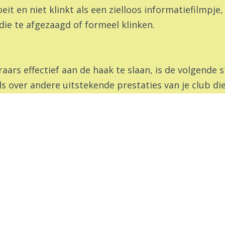
eit en niet klinkt als een zielloos informatiefilmpje
die te afgezaagd of formeel klinken.
eraars effectief aan de haak te slaan, is de volgende 
over andere uitstekende prestaties van je club die j
 informeer je luisteraars dan dat je een financieel d
iering. Als het relevant is, kun je ook vermelden hoe
hen hebt gedaan, zorg dan dat je afsluit met een g
g te creëren, en de snelste manier om dat te doen i
e kunt opbouwen. Laat anderen praten en toon oprec
r gedeelde interesses en ambities. Volg op door pr
 het altijd goed!