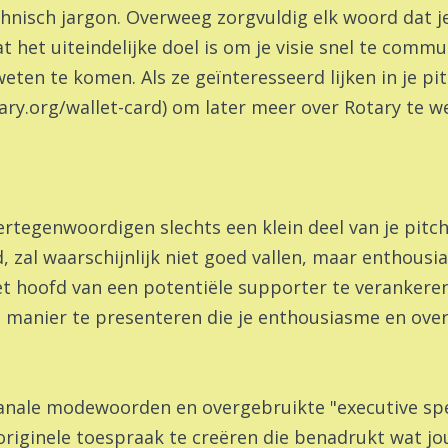
chnisch jargon. Overweeg zorgvuldig elk woord dat j
at het uiteindelijke doel is om je visie snel te com
ten te komen. Als ze geïnteresseerd lijken in je pit
tary.org/wallet-card) om later meer over Rotary te 
vertegenwoordigen slechts een klein deel van je pitc
zal waarschijnlijk niet goed vallen, maar enthousi
 hoofd van een potentiële supporter te verankeren.
n manier te presenteren die je enthousiasme en ove
nale modewoorden en overgebruikte "executive spe
 originele toespraak te creëren die benadrukt wat jo