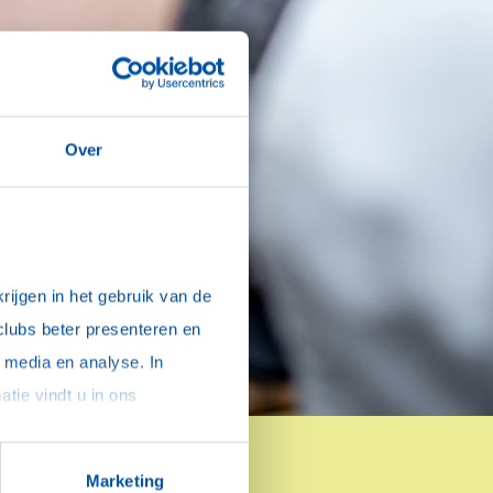
Over
ch te
ijgen in het gebruik van de 
clubs beter presenteren en 
media en analyse. In 
sommige gevallen delen we gegevens met partners die ons hierbij ondersteunen. Meer informatie vindt u in ons 
Marketing