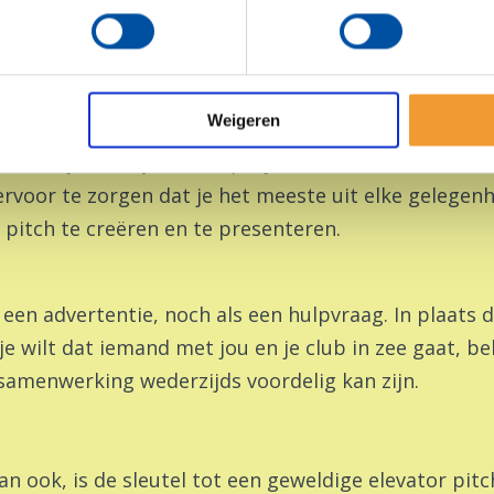
enden aan met een 60-seconden s
ien minder dan 60 seconden om een blijvende indru
Weigeren
nodig is om tussen verdiepingen te reizen. Het is ee
ls over je Rotary-club of project te communiceren e
rvoor te zorgen dat je het meeste uit elke gelegenhe
pitch te creëren en te presenteren.
s een advertentie, noch als een hulpvraag. In plaats 
 je wilt dat iemand met jou en je club in zee gaat, 
samenwerking wederzijds voordelig kan zijn.
n ook, is de sleutel tot een geweldige elevator pitc