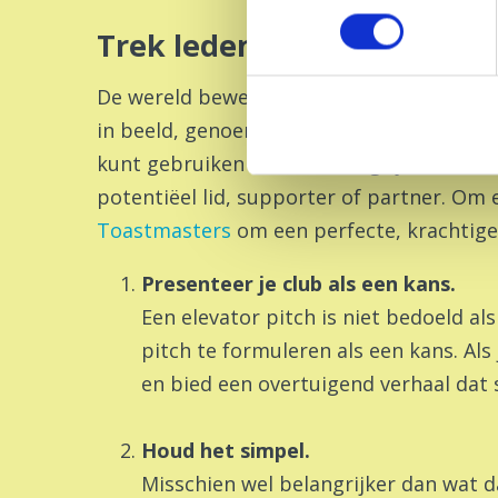
Trek leden en belangstell
De wereld beweegt snel en je hebt missch
in beeld, genoemd naar de korte tijd die 
kunt gebruiken om de belangrijkste detai
potentiëel lid, supporter of partner. Om e
Toastmasters
om een perfecte, krachtige 
Presenteer je club als een kans.
Een elevator pitch is niet bedoeld al
pitch te formuleren als een kans. Als
en bied een overtuigend verhaal dat 
Houd het simpel.
Misschien wel belangrijker dan wat da