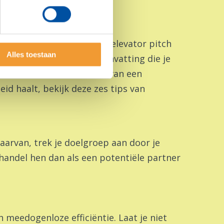
peech
k te maken. Hier komt de elevator pitch
Alles toestaan
n korte en krachtige samenvatting die je
n de aandacht te trekken van een
id haalt, bekijk deze zes tips van
daarvan, trek je doelgroep aan door je
behandel hen dan als een potentiële partner
h meedogenloze efficiëntie. Laat je niet