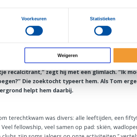
Voorkeuren
Statistieken
n SWOT-analyse en de Dunbar-no
n informele samenwerking bij Interrotary Brainport Ein
Weigeren
rd Tom van Doorne gevraagd om lid te worden van
je recalcitrant,” zegt hij met een glimlach. “Ik m
voegen?” Die zoektocht typeert hem. Als Tom ergen
htergrond helpt hem daarbij.
 terechtkwam was divers: alle leeftijden, een fifty
. Veel fellowship, veel samen op pad: skiën, wadlop
 clubs zijn soms jaloers op onze activiteiten,” vertel