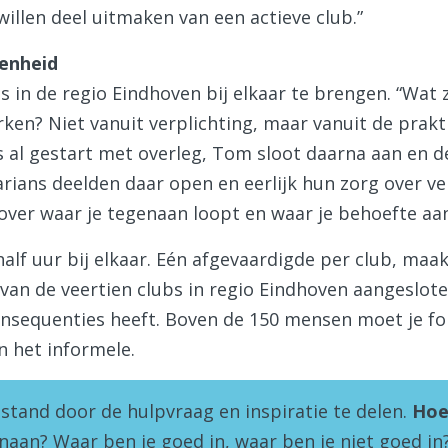
willen deel uitmaken van een actieve club.”
enheid
s in de regio Eindhoven bij elkaar te brengen. “Wat
en? Niet vanuit verplichting, maar vanuit de prakti
 al gestart met overleg, Tom sloot daarna aan en 
ans deelden daar open en eerlijk hun zorg over verg
over waar je tegenaan loopt en waar je behoefte aan
lf uur bij elkaar. Eén afgevaardigde per club, maak
en van de veertien clubs in regio Eindhoven aangesl
nsequenties heeft. Boven de 150 mensen moet je for
n het informele.
stand door de hulpvraag en inspiratie te delen.
Hoe
aan? Waar ben je goed in, waar ben je niet goed in?