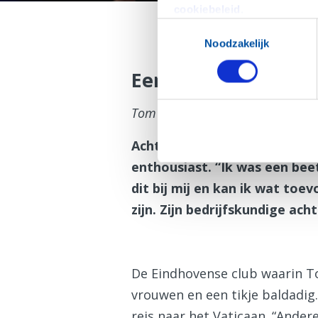
cookiebeleid
.
Toestemmingsselectie
Noodzakelijk
Een nulmeting, ee
Tom van Doorne over bezieling e
Acht, negen jaar geleden we
enthousiast. “Ik was een beet
dit bij mij en kan ik wat toe
zijn. Zijn bedrijfskundige ac
De Eindhovense club waarin Tom
vrouwen en een tikje baldadig
reis naar het Vaticaan. “Andere