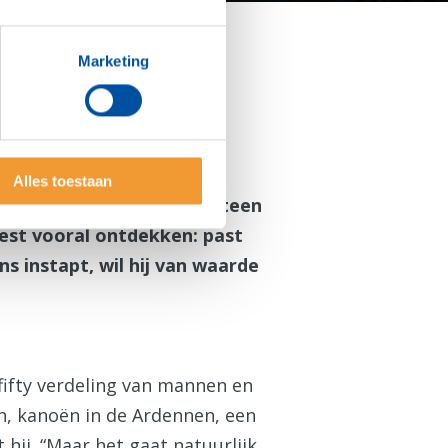
Marketing
rm
dhoven
Alles toestaan
 Rotary. Hij was niet meteen
oest vooral ontdekken: past
s instapt, wil hij van waarde
fifty verdeling van mannen en
en, kanoën in de Ardennen, een
t hij. “Maar het gaat natuurlijk