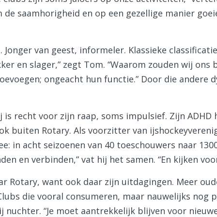
om de saamhorigheid en op een gezellige manier goei
 Jonger van geest, informeler. Klassieke classificati
kker en slager,” zegt Tom. “Waarom zouden wij ons
toevoegen; ongeacht hun functie.” Door die andere 
j is recht voor zijn raap, soms impulsief. Zijn ADHD
ook buiten Rotary. Als voorzitter van ijshockeyvere
e: in acht seizoenen van 40 toeschouwers naar 1300 
inden en verbinden,” vat hij het samen. “En kijken vo
ar Rotary, want ook daar zijn uitdagingen. Meer oud
. Clubs die vooral consumeren, maar nauwelijks nog p
ij nuchter. “Je moet aantrekkelijk blijven voor nieu