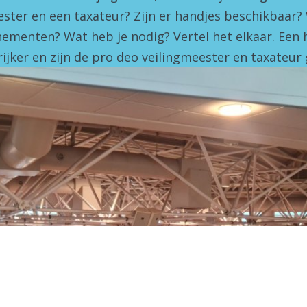
ester en een taxateur? Zijn er handjes beschikbaar?
nementen? Wat heb je nodig? Vertel het elkaar. Een ha
rijker en zijn de pro deo veilingmeester en taxateur 