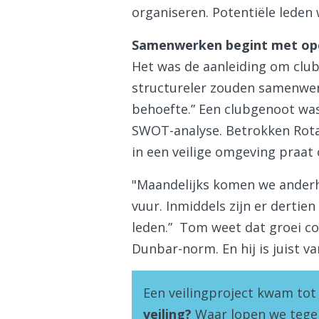
organiseren. Potentiële leden 
Samenwerken begint met op
Het was de aanleiding om club
structureler zouden samenwerk
behoefte.” Een clubgenoot was
SWOT-analyse. Betrokken Rotari
in een veilige omgeving praat 
"Maandelijks komen we anderha
vuur. Inmiddels zijn er derti
leden.” Tom weet dat groei co
Dunbar-norm. En hij is juist va
Een veilingproject kwam tot 
veiling?
Waar lopen we tegen