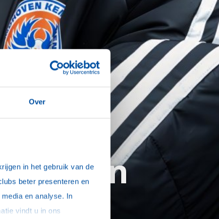
Over
 bij
indhoven
ijgen in het gebruik van de 
clubs beter presenteren en 
media en analyse. In 
sommige gevallen delen we gegevens met partners die ons hierbij ondersteunen. Meer informatie vindt u in ons 