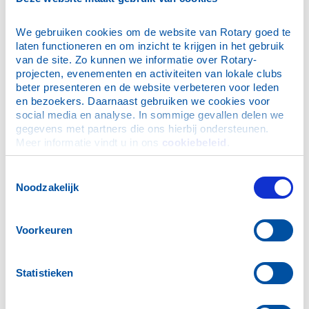
We gebruiken cookies om de website van Rotary goed te 
laten functioneren en om inzicht te krijgen in het gebruik 
van de site. Zo kunnen we informatie over Rotary-
projecten, evenementen en activiteiten van lokale clubs 
beter presenteren en de website verbeteren voor leden 
en bezoekers. Daarnaast gebruiken we cookies voor 
social media en analyse. In sommige gevallen delen we 
gegevens met partners die ons hierbij ondersteunen. 
📅 Donderdag 20 november
Meer informatie vindt u in ons 
cookiebeleid
.
📍 Locatie: restaurant Tussen Kaag en Braassem
🕖 Aanvang: 18.30 uur inloop einde ca 20.30 uur
Toestemmingsselectie
Noodzakelijk
Op donderdag 20 november verwelkomt Rotary
Roelofarendsveen een bijzondere gastspreker: Rik
Voorkeuren
Bouman. Tijdens deze inspirerende avond neemt hij
ons mee in het fascinerende verhaal van Han van
Meegeren, de beruchte Nederlandse schilder en
Statistieken
meestervervalser die de kunstwereld in de jaren
dertig en veertig op zijn kop zette.