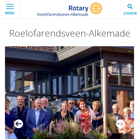
MENU
ZOEKEN
Roelofarendsveen-Alkemade
Roelofarendsveen-Alkemade