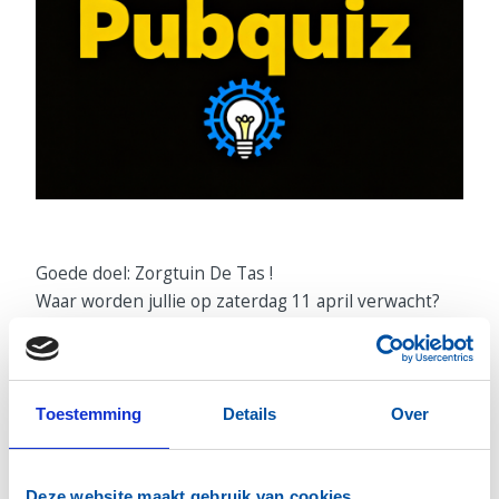
Goede doel: Zorgtuin De Tas !
Waar worden jullie op zaterdag 11 april verwacht?
HAL 60 (Pasteurweg 60, Roelofarendsveen)
Zaal open 19:15
Aanvang quiz: 20:00
Toestemming
Details
Over
EEN AVOND VOL KUNST, MYSTERIE
EN BEDROG
Deze website maakt gebruik van cookies