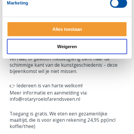
Marketing
Bouman vertelt over Van Meegerens ingenieuze
vervalsingen van Vermeer, zijn roemruchte proces
na de oorlog, en de morele vragen die zijn verhaal
oproept over kunst, authenticiteit en bedrog. Een
Alles toestaan
avond vol intrige, verrassende inzichten en een
vleugje detectivewerk!
Weigeren
Of je nu kunstliefhebber bent, houdt van een goed
verhaal, of gewoon nieuwsgierig bent naar de
schimmige kant van de kunstgeschiedenis – deze
bijeenkomst wil je niet missen.
👉 Iedereen is van harte welkom!
Meer informatie en aanmelding via:
info@rotaryroelofarendsveen.nl
Toegang is gratis. We eten een gezamenlijke
maaltijd, die is voor eigen rekening 24,95 pp(incl
koffie/thee)