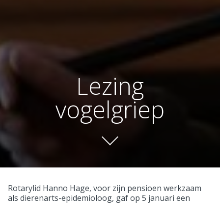
Lezing
vogelgriep
Rotarylid Hanno Hage, voor zijn pensioen werkzaam
als dierenarts-epidemioloog, gaf op 5 januari een
interessante lezing over vogelgriep. Een zeer boeiende
lezing, ook voor leken te volgen en waarbij ook