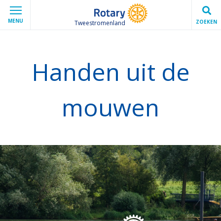
MENU
ZOEKEN
Tweestromenland
Handen uit de
mouwen