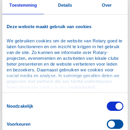
Toestemming
Details
Over
kunnen bereiken dan alleen. Door onze
kennis, ervaring en netwerken te bundelen,
maken we tastbaar verschil in de wereld om
Deze website maakt gebruik van cookies
ons heen. We doen dit vanuit drie
kernwaarden die de basis vormen van alles
We gebruiken cookies om de website van Rotary goed te 
wat we doen.
laten functioneren en om inzicht te krijgen in het gebruik 
van de site. Zo kunnen we informatie over Rotary-
projecten, evenementen en activiteiten van lokale clubs 
Fellowship
beter presenteren en de website verbeteren voor leden 
en bezoekers. Daarnaast gebruiken we cookies voor 
Fellowship staat voor de vriendschappen en
social media en analyse. In sommige gevallen delen we 
connecties die ontstaan binnen Rotary. Het
gegevens met partners die ons hierbij ondersteunen. 
gaat om het opbouwen van betekenisvolle
Meer informatie vindt u in ons 
cookiebeleid
.
relaties met andere professionals die, net als
Toestemmingsselectie
jij, het verschil willen maken.
Noodzakelijk
Vocational service
Voorkeuren
Bij Rotary geloven we in de kracht van