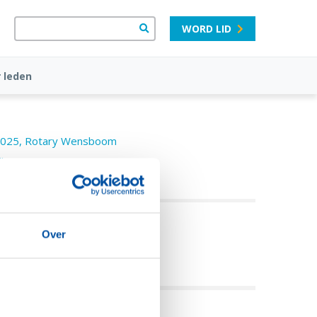
WORD LID
 leden
025, Rotary Wensboom
ieuws
rchief
Over
eel deze pagina: