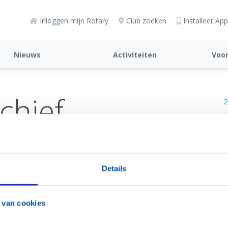
Inloggen mijn Rotary
Club zoeken
Installeer App
Nieuws
Activiteiten
Voor
chief
2
N
@
Details
D
 van cookies