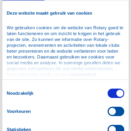
en naleven van die gedachte maakt Rotary tot een
sterke organisatie, die aan duurzame verbetering
werkt en daarmee het verschil wil maken.
Deze website maakt gebruik van cookies
We gebruiken cookies om de website van Rotary goed te 
Aandacht voor humanitaire nood
laten functioneren en om inzicht te krijgen in het gebruik 
van de site. Zo kunnen we informatie over Rotary-
Rotary International heeft voor haar werk zeven
projecten, evenementen en activiteiten van lokale clubs 
focusgebieden op de voorgrond geplaatst:
beter presenteren en de website verbeteren voor leden 
en bezoekers. Daarnaast gebruiken we cookies voor 
• Vrede en conflictbeheersing
social media en analyse. In sommige gevallen delen we 
gegevens met partners die ons hierbij ondersteunen. 
• Preventie en behandeling van ziekten
Meer informatie vindt u in ons 
cookiebeleid
.
• Water, sanitatie en hygiëne
Toestemmingsselectie
• Gezondheid van moeder en kind
Noodzakelijk
• Basisonderwijs en alfabetisering
Voorkeuren
• Economische en sociale ontwikkeling
• Leefmilieu
Statistieken