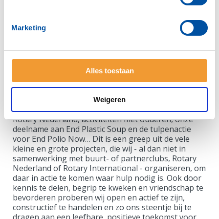
People of Action
Marketing
Evenementen, veilingen en workshops voor het
goede doel, onze jaarlijkse filmvoorstelling KIEK, de
kerstbomenverkoop en de jaarlijkse sponsorloop
Wandelen voor Schoon Water samen met Rotaryclub
Alles toestaan
Bergh, vrijwilligerswerk op de Zwarte Cross, snelle
en onbureaucratische hulp bij calamiteiten bv. door
de donatie van Shelterboxen in rampgebieden, onze
Weigeren
jaarlijkse wijnactie en steun voor het voedselbos van
Rotary Nederland, activiteiten met ouderen, onze
deelname aan End Plastic Soup en de tulpenactie
voor End Polio Now… Dit is een greep uit de vele
kleine en grote projecten, die wij - al dan niet in
samenwerking met buurt- of partnerclubs, Rotary
Nederland of Rotary International - organiseren, om
daar in actie te komen waar hulp nodig is. Ook door
kennis te delen, begrip te kweken en vriendschap te
bevorderen proberen wij open en actief te zijn,
constructief te handelen en zo ons steentje bij te
dragen aan een leefbare, positieve toekomst voor