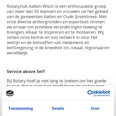
Rotaryclub Aalten-Wisch is een enthousiaste groep
van meer dan 50 mannen en vrouwen uit het gebied
van de gemeenten Aalten en Oude IJsselstreek. Met
onze diverse achtergronden en expertises streven
we ernaar om positieve veranderingen teweeg te
brengen, elkaar te inspireren en te motiveren. Wij
zetten onze kennis en ons netwerk in voor het
welzijn en de behoeften van medemens en
leefomgeving in de breedste zin, lokaal, regionaal en
wereldwijd.
Service above Self
Bij Rotary hoef je niet lang te zoeken om het goede
te zien. Het is overal en geeft hoop en vertrouwen,
dat we als individu en als gemeenschap een bijdrage
kunnen leveren aan een betere wereld, zij het door
gezamenlijk de handen uit de mouwen te steken bij
een van de vele projecten of door financieel bij te
Toestemming
Details
Over
dragen. Samen kom je gewoon verder. Het uitdragen