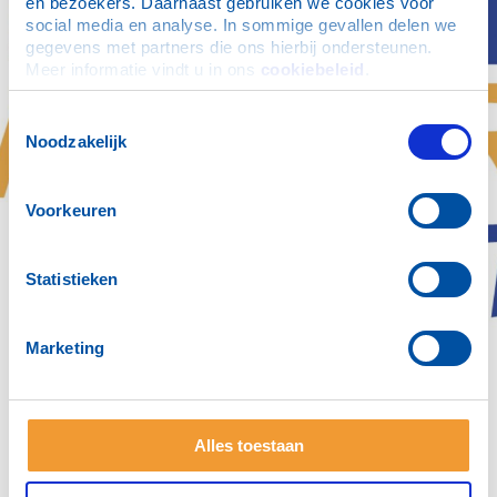
en bezoekers. Daarnaast gebruiken we cookies voor 
social media en analyse. In sommige gevallen delen we 
gegevens met partners die ons hierbij ondersteunen. 
Meer informatie vindt u in ons 
cookiebeleid
.
Toestemmingsselectie
Noodzakelijk
Voorkeuren
Statistieken
Marketing
Activiteiten
Bestuur
Nieuws
Voor leden
ANBI Stichting
WIE ZIJN WIJ
Alles toestaan