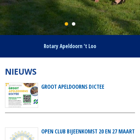
Rotary Apeldoorn 't Loo
NIEUWS
GROOT APELDOORNS DICTEE
OPEN CLUB BIJEENKOMST 20 EN 27 MAART