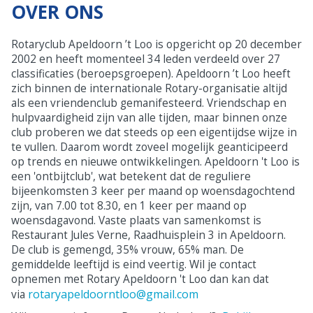
OVER ONS
Rotaryclub Apeldoorn ’t Loo is opgericht op 20 december
2002 en heeft momenteel 34 leden verdeeld over 27
classificaties (beroepsgroepen). Apeldoorn ’t Loo heeft
zich binnen de internationale Rotary-organisatie altijd
als een vriendenclub gemanifesteerd. Vriendschap en
hulpvaardigheid zijn van alle tijden, maar binnen onze
club proberen we dat steeds op een eigentijdse wijze in
te vullen. Daarom wordt zoveel mogelijk geanticipeerd
op trends en nieuwe ontwikkelingen. Apeldoorn 't Loo is
een 'ontbijtclub', wat betekent dat de reguliere
bijeenkomsten 3 keer per maand op woensdagochtend
zijn, van 7.00 tot 8.30, en 1 keer per maand op
woensdagavond. Vaste plaats van samenkomst is
Restaurant Jules Verne, Raadhuisplein 3 in Apeldoorn.
De club is gemengd, 35% vrouw, 65% man. De
gemiddelde leeftijd is eind veertig. Wil je contact
opnemen met Rotary Apeldoorn 't Loo dan kan dat
rotaryapeldoorntloo@gmail.com
via