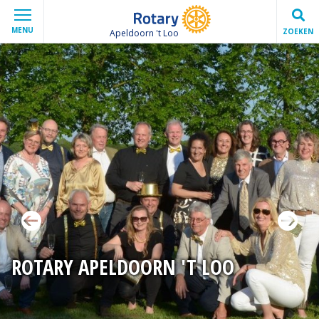
MENU
ZOEKEN
Apeldoorn 't Loo
ROTARY APELDOORN 'T LOO