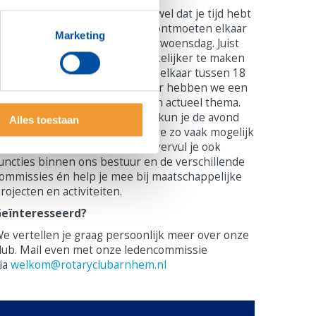
ls je lid wordt, verwachten we wel dat je tijd hebt
n neemt om mee te doen. We ontmoeten elkaar
Marketing
ekelijks op onze clubavond op woensdag. Juist
m dat voor werkenden gemakkelijker te maken
anwezig te zijn, ontmoeten we elkaar tussen 18
n 20 uur. Nagenoeg iedere keer hebben we een
preker over een interessant en actueel thema.
e eten ook samen dus daarna kun je de avond
Alles toestaan
eer invullen voor jezelf. Behalve zo vaak mogelijk
anwezig zijn op de clubavond, vervul je ook
uncties binnen ons bestuur en de verschillende
ommissies én help je mee bij maatschappelijke
rojecten en activiteiten.
Geïnteresseerd?
e vertellen je graag persoonlijk meer over onze
lub. Mail even met onze ledencommissie
ia
welkom@rotaryclubarnhem.nl