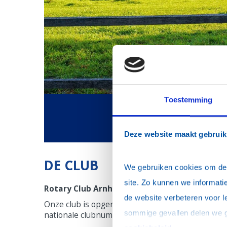
Toestemming
Deze website maakt gebruik
DE CLUB
We gebruiken cookies om de w
site. Zo kunnen we informatie
Rotary Club Arnhem
de website verbeteren voor l
Onze club is opgericht op 8 november 1929. Het
nationale clubnummer is 031.