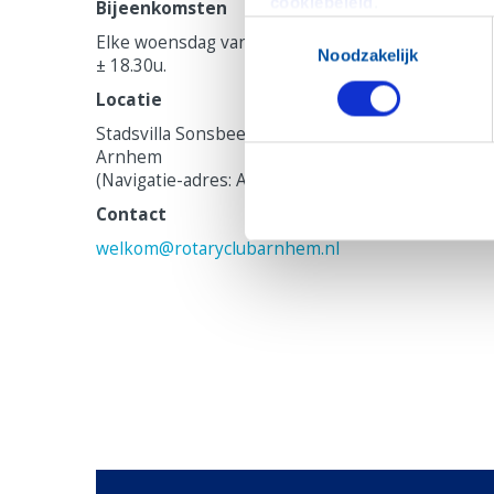
cookiebeleid
.
Bijeenkomsten
Toestemmingsselectie
Elke woensdag van 18.00u – 20.00u. Aanvang dine
Noodzakelijk
± 18.30u.
Locatie
Stadsvilla Sonsbeek, Tellegenlaan 3, 6814 BT
Arnhem
(Navigatie-adres: Apeldoornseweg 75)
Contact
welkom@rotaryclubarnhem.nl