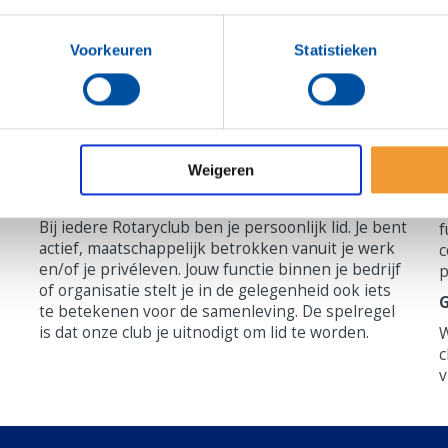
A
Mensen die iets willen bijdragen aan de
r
e
gemeenschap zijn bij ons van harte welkom.
Voorkeuren
Statistieken
w
Een wereld waarin iedereen meetelt, mee kan
o
doen en waarin we samen met anderen proberen
a
daar een steentje aan bij te dragen. Diversiteit en
e
inclusiviteit staan daarbij voorop. Dat laten wij ook
s
zien met onze lokale projecten.
W
Weigeren
w
Hoe werkt een lidmaatschap
a
Bij iedere Rotaryclub ben je persoonlijk lid. Je bent
f
actief, maatschappelijk betrokken vanuit je werk
c
en/of je privéleven. Jouw functie binnen je bedrijf
p
of organisatie stelt je in de gelegenheid ook iets
te betekenen voor de samenleving. De spelregel
is dat onze club je uitnodigt om lid te worden.
W
c
v