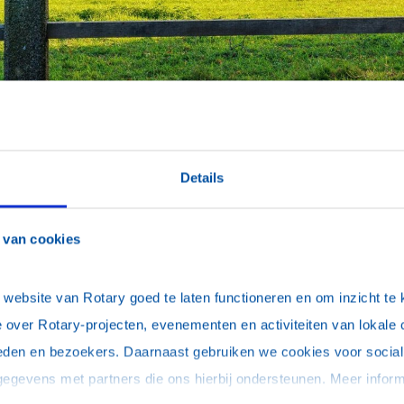
Details
Welkom bij Rotary Arnhem
 van cookies
Ben je geïnteresseerd in Rotaryclub Arnhem?
M
ebsite van Rotary goed te laten functioneren en om inzicht te kr
i
Rotaryclub Arnhem is onderdeel van Rotary
 over Rotary-projecten, evenementen en activiteiten van lokale 
w
International, een wereldwijde organisatie van
u
eden en bezoekers. Daarnaast gebruiken we cookies voor social 
mensen die zich inzetten voor maatschappelijke
k
dienstverlening en het verbeteren van de wereld.
W
Wie zoeken wij?