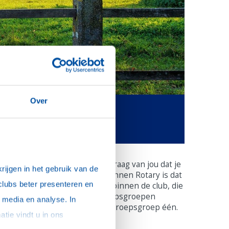
Over
aar we weten dan natuurlijk graag van jou dat je
ijgen in het gebruik van de 
nteresse hebt. De bedoeling binnen Rotary is dat
clubs beter presenteren en 
e mensen bij elkaar brengen binnen de club, die
it allemaal verschillende beroepsgroepen
media en analyse. In 
omen. En het liefst van elke beroepsgroep één.
sommige gevallen delen we gegevens met partners die ons hierbij ondersteunen. Meer informatie vindt u in ons 
anneer zien we elkaar