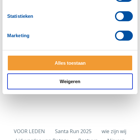
Kaartenaktie
Werk aan de winkel in de beleefuin van het Dijkhuis
Statistieken
Nieuws 2023
nieuws 2022
Marketing
Nieuws
Deel deze pagina:
Alles toestaan
Weigeren
VOOR LEDEN
Santa Run 2025
wie zijn wij