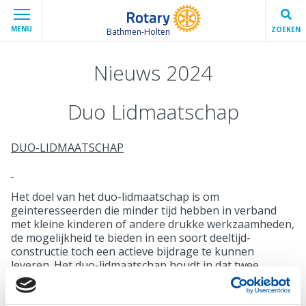
MENU
ZOEKEN
Bathmen-Holten
Nieuws 2024
Duo Lidmaatschap
DUO-LIDMAATSCHAP
Het doel van het duo-lidmaatschap is om
geinteresseerden die minder tijd hebben in verband
met kleine kinderen of andere drukke werkzaamheden,
de mogelijkheid te bieden in een soort deeltijd-
constructie toch een actieve bijdrage te kunnen
leveren. Het duo-lidmaatschap houdt in dat twee
personen die op één adres woonachtig zijn, deelnemen
onder één lidmaatschapsregistratie. Dit heeft als