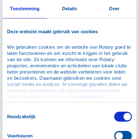
voordeel dat de lidmaatschapskosten gedeeld kunnen
worden.
Toestemming
Details
Over
Tijdens de bijeenkomsten is één lid van het duo
aanwezig, met uitzondering van partnerbijeenkomsten
en bedrijfsbezoeken.
Deze website maakt gebruik van cookies
Het eerste duo is inmiddels toegetreden tot onze club
en hun ervaringen zijn positief
We gebruiken cookies om de website van Rotary goed te 
laten functioneren en om inzicht te krijgen in het gebruik 
van de site. Zo kunnen we informatie over Rotary-
projecten, evenementen en activiteiten van lokale clubs 
beter presenteren en de website verbeteren voor leden 
Openclubavond Rotaryclub Bathmen-Holten e.o. op dinsdag
en bezoekers. Daarnaast gebruiken we cookies voor 
20-januari 26
social media en analyse. In sommige gevallen delen we 
Nieuws 2025
gegevens met partners die ons hierbij ondersteunen. 
Meer informatie vindt u in ons 
cookiebeleid
.
Nieuws 2024
Heel Rotary bakt
Toestemmingsselectie
de midzomerochtendwandeling van- Rotaryclub
Noodzakelijk
Bathmen-de Schipbeek
Open clubavond en bezoek aan Multiwagon
Voorkeuren