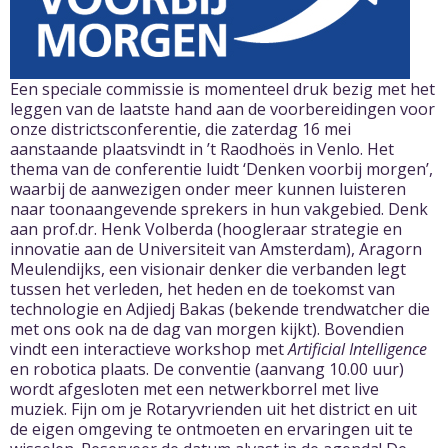
Een speciale commissie is momenteel druk bezig met het
leggen van de laatste hand aan de voorbereidingen voor
onze districtsconferentie, die zaterdag 16 mei
aanstaande plaatsvindt in ’t Raodhoës in Venlo. Het
thema van de conferentie luidt ‘Denken voorbij morgen’,
waarbij de aanwezigen onder meer kunnen luisteren
naar toonaangevende sprekers in hun vakgebied. Denk
aan prof.dr. Henk Volberda (hoogleraar strategie en
innovatie aan de Universiteit van Amsterdam), Aragorn
Meulendijks, een visionair denker die verbanden legt
tussen het verleden, het heden en de toekomst van
technologie en Adjiedj Bakas (bekende trendwatcher die
met ons ook na de dag van morgen kijkt). Bovendien
vindt een interactieve workshop met
Artificial Intelligence
en robotica plaats. De conventie (aanvang 10.00 uur)
wordt afgesloten met een netwerkborrel met live
muziek. Fijn om je Rotaryvrienden uit het district en uit
de eigen omgeving te ontmoeten en ervaringen uit te