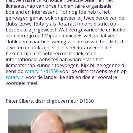
nieuwe frisse wind houden de activiteiten en het
lidmaatschap van onze humanitaire organisatie
boeiend en interessant. Tot nog toe heb ik het
genoegen gehad ook ongeveer bij twee derde van de
clubs (zowel Rotary als Rotaract) in ons district op
bezoek te zijn geweest. Wat een gevarieerde en leuke
avonden zijn dat! Mij valt inmiddels wel op dat veel
clubleden maar heel weinig van de rol van het district
afweten en ook zijn er niet veel Rotaryleden die
bekend zijn met hetgeen de landelijke en
internationale websites aan waarde van het
lidmaatschap kunnen toevoegen. Kijk bij gelegenheid
eens op
rotary.nl/d1550
voor de districtswebsite en op
rotary.nl
voor de landelijke site en doe er vooral je
voordeel mee!
Peter Elbers, district gouverneur D1550