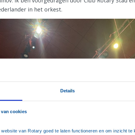
minov. Ik ben voorgedragen door Club Rotary Stad e
ederlander in het orkest.
Details
 van cookies
ebsite van Rotary goed te laten functioneren en om inzicht te kr