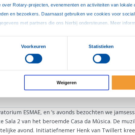
 over Rotary-projecten, evenementen en activiteiten van lokale 
eden en bezoekers. Daarnaast gebruiken we cookies voor social 
Voorkeuren
Statistieken
Weigeren
oto's Rotary World Jazz Orchestra in Porto
vatorium ESMAE, en ’s avonds bezochten we jamsessi
te Sala 2 van het beroemde Casa da Música. De muzik
lijke avond. Initiatiefnemer Henk van Twillert kree