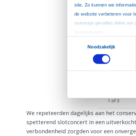
site. Zo kunnen we informatie
de website verbeteren voor l
cookiebeleid
.
Toestemmingsselectie
Noodzakelijk
F
1
of 3
We repeteerden dagelijks aan het conser
spetterend slotconcert in een uitverkoch
verbondenheid zorgden voor een onvergete