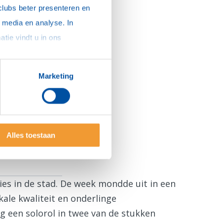
clubs beter presenteren en 
media en analyse. In 
sommige gevallen delen we gegevens met partners die ons hierbij ondersteunen. Meer informatie vindt u in ons 
Marketing
Alles toestaan
es in de stad. De week mondde uit in een
ale kwaliteit en onderlinge
g een solorol in twee van de stukken