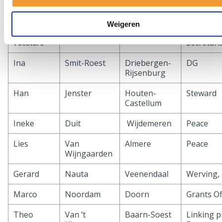
Jan Willem
van Riet
Schoonhoven
Voorzitte
Vacature
Polio Plu
Weigeren
Vacature
Secretari
Ina
Smit-Roest
Driebergen-
DG
Rijsenburg
Han
Jenster
Houten-
Steward
Castellum
Ineke
Duit
Wijdemeren
Peace
Lies
Van
Almere
Peace
Wijngaarden
Gerard
Nauta
Veenendaal
Werving,
Marco
Noordam
Doorn
Grants Of
Theo
Van ’t
Baarn-Soest
Linking p