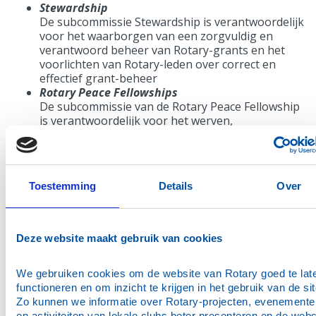
Stewardship
De subcommissie Stewardship is verantwoordelijk
voor het waarborgen van een zorgvuldig en
verantwoord beheer van Rotary-grants en het
voorlichten van Rotary-leden over correct en
effectief grant-beheer
Rotary Peace Fellowships
De subcommissie van de Rotary Peace Fellowship
is verantwoordelijk voor het werven,
ondersteunen en aanbevelen van kandidaten
voor de Rotary Peace Fellowship.
Paul Harris Society
De Paul Harris Society (PHS) erkent Rotary-leden
Toestemming
Details
Over
en vrienden van de Rotary Foundation die elk jaar
US$1.000 of meer bijdragen aan het Annual Fund,
PolioPlus of andere goedgekeurde donaties aan
de Foundation en zo meehelpen aan duurzame
Deze website maakt gebruik van cookies
oplossingen voor dringende behoeften over de
gehele wereld.
We gebruiken cookies om de website van Rotary goed te late
functioneren en om inzicht te krijgen in het gebruik van de site
Werkwijze DRFC
Zo kunnen we informatie over Rotary-projecten, evenementen
en activiteiten van lokale clubs beter presenteren en de websi