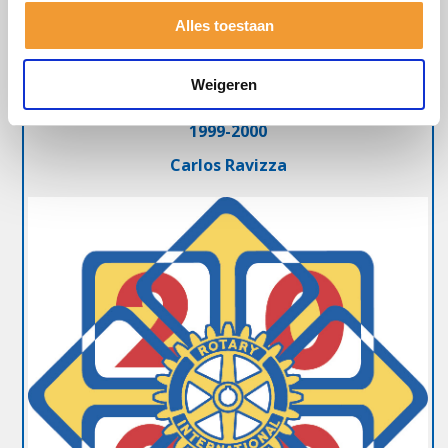
Alles toestaan
Follow Your Rotary Dream
Weigeren
1999-2000
Carlos Ravizza