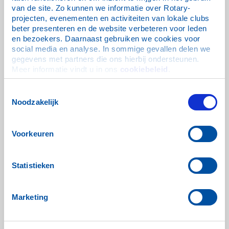
van de site. Zo kunnen we informatie over Rotary-
1998-1999
projecten, evenementen en activiteiten van lokale clubs 
beter presenteren en de website verbeteren voor leden 
James L. Lacy
en bezoekers. Daarnaast gebruiken we cookies voor 
social media en analyse. In sommige gevallen delen we 
gegevens met partners die ons hierbij ondersteunen. 
Meer informatie vindt u in ons 
cookiebeleid
.
Toestemmingsselectie
Noodzakelijk
Voorkeuren
Statistieken
Marketing