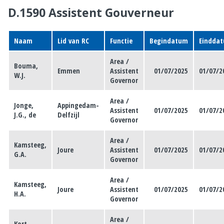
D.1590 Assistent Gouverneur
Naam
Lid van RC
Functie
Begindatum
Eindda
Area /
Bouma,
Emmen
Assistent
01/07/2025
01/07/2
W.J.
Governor
Area /
Jonge,
Appingedam-
Assistent
01/07/2025
01/07/2
J.G., de
Delfzijl
Governor
Area /
Kamsteeg,
Joure
Assistent
01/07/2025
01/07/2
G.A.
Governor
Area /
Kamsteeg,
Joure
Assistent
01/07/2025
01/07/2
H.A.
Governor
Area /
Kort,