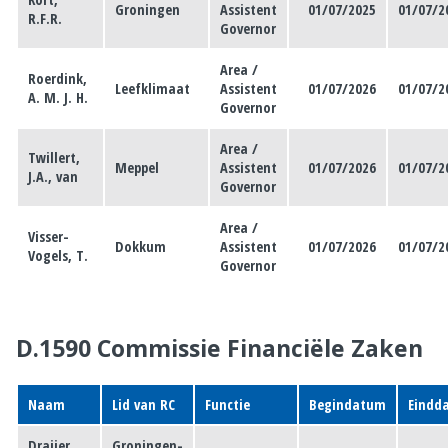
Groningen
Assistent
01/07/2025
01/07/2
R.F.R.
Governor
Area /
Roerdink,
Leefklimaat
Assistent
01/07/2026
01/07/2
A. M. J. H.
Governor
Area /
Twillert,
Meppel
Assistent
01/07/2026
01/07/2
J.A., van
Governor
Area /
Visser-
Dokkum
Assistent
01/07/2026
01/07/2
Vogels, T.
Governor
D.1590 Commissie Financiële Zaken
Naam
Lid van RC
Functie
Begindatum
Eindd
Draijer,
Groningen-