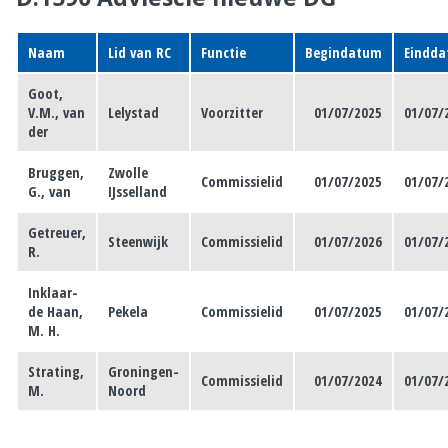
Naam
Lid van RC
Functie
Begindatum
Eindd
Goot,
V.M., van
Lelystad
Voorzitter
01/07/2025
01/07/
der
Bruggen,
Zwolle
Commissielid
01/07/2025
01/07/
G., van
IJsselland
Getreuer,
Steenwijk
Commissielid
01/07/2026
01/07/
R.
Inklaar-
de Haan,
Pekela
Commissielid
01/07/2025
01/07/
M. H.
Strating,
Groningen-
Commissielid
01/07/2024
01/07/
M.
Noord