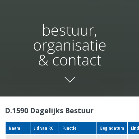
bestuur,
organisatie
& contact
D.1590 Dagelijks Bestuur
Naam
Lid van RC
Functie
Begindatum
Ein