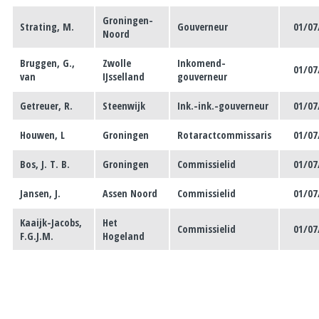
Groningen-
Strating, M.
Gouverneur
01/07
Noord
Bruggen, G.,
Zwolle
Inkomend-
01/07
van
IJsselland
gouverneur
Getreuer, R.
Steenwijk
Ink.-ink.-gouverneur
01/07
Houwen, L
Groningen
Rotaractcommissaris
01/07
Bos, J. T. B.
Groningen
Commissielid
01/07
Jansen, J.
Assen Noord
Commissielid
01/07
Kaaijk-Jacobs,
Het
Commissielid
01/07
F.G.J.M.
Hogeland
Klerk, M.L.A.,
Zuidlaren-
Commissielid
01/07
de
Anloo
Lems, A.F.
Joure
Commissielid
01/07