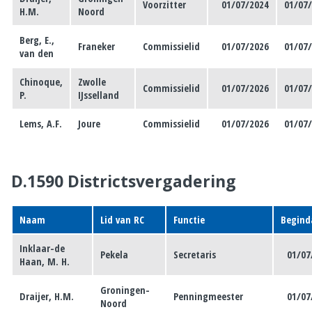
Voorzitter
01/07/2024
01/07
H.M.
Noord
Berg, E.,
Franeker
Commissielid
01/07/2026
01/07
van den
Chinoque,
Zwolle
Commissielid
01/07/2026
01/07
P.
IJsselland
Lems, A.F.
Joure
Commissielid
01/07/2026
01/07
D.1590 Districtsvergadering
Naam
Lid van RC
Functie
Begin
Inklaar-de
Pekela
Secretaris
01/07
Haan, M. H.
Groningen-
Draijer, H.M.
Penningmeester
01/07
Noord