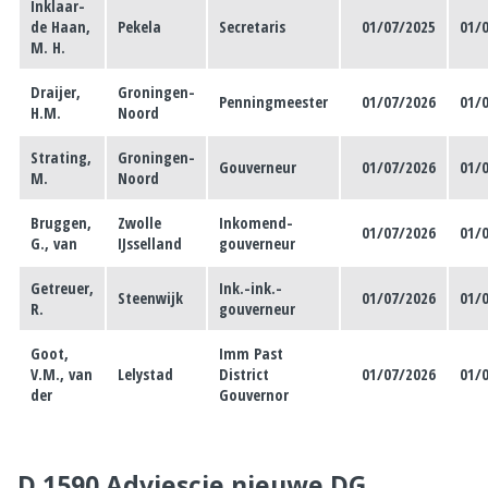
Inklaar-
de Haan,
Pekela
Secretaris
01/07/2025
01/
M. H.
Draijer,
Groningen-
Penningmeester
01/07/2026
01/
H.M.
Noord
Strating,
Groningen-
Gouverneur
01/07/2026
01/
M.
Noord
Bruggen,
Zwolle
Inkomend-
01/07/2026
01/
G., van
IJsselland
gouverneur
Getreuer,
Ink.-ink.-
Steenwijk
01/07/2026
01/
R.
gouverneur
Goot,
Imm Past
V.M., van
Lelystad
District
01/07/2026
01/
der
Gouvernor
D.1590 Adviescie nieuwe DG