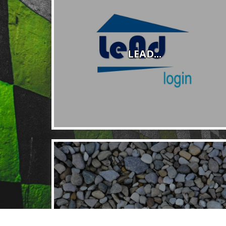
LEAD...
HELPDESK...