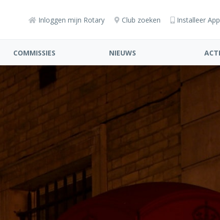
Inloggen mijn Rotary
Club zoeken
Installeer App
COMMISSIES
NIEUWS
ACTI