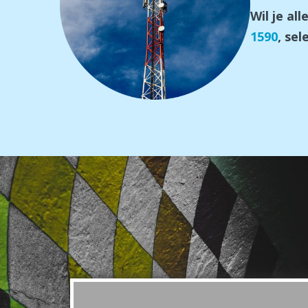
Wil je al
1590
, se