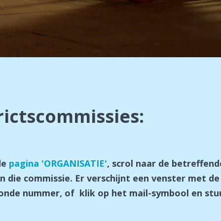
rictscommissies:
de
pagina 'ORGANISATIE'
, scrol naar de betreffen
n die commissie. Er verschijnt een venster met d
onde nummer, of klik op het mail-symbool en stuu