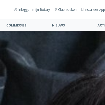
Inloggen mijn Rotary
Club zoeken
Installeer App
COMMISSIES
NIEUWS
ACTI