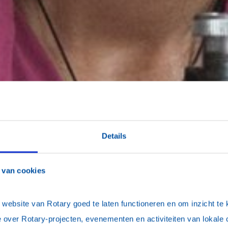
Details
 van cookies
ebsite van Rotary goed te laten functioneren en om inzicht te kr
 over Rotary-projecten, evenementen en activiteiten van lokale 