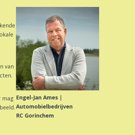
ekende
lokale
en van
cten.
Engel-Jan Ames |
ar mag
Automobielbedrijven
beeld.
RC Gorinchem