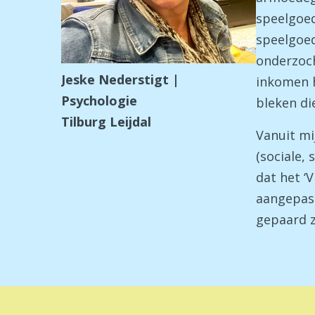
speelgoed
speelgoed
onderzoch
Jeske Nederstigt |
inkomen h
Psychologie
bleken di
Tilburg Leijdal
Vanuit mi
(sociale, 
dat het ‘
aangepast
gepaard z