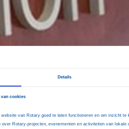
Details
 van cookies
llie verhalen
ebsite van Rotary goed te laten functioneren en om inzicht te kr
 over Rotary-projecten, evenementen en activiteiten van lokale 