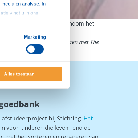
media en analyse. In 
sommige gevallen delen we gegevens met partners die ons hierbij ondersteunen. Meer informatie vindt u in ons 
manier om te verbinden rondom het
Marketing
ij ons meenemen in hun ervaringen met The
Alles toestaan
elgoedbank
afstudeerproject bij Stichting ‘
Het
 in voor kinderen die leven rond de
en met het sorteren en repareren van