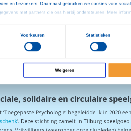
eden en bezoekers. Daarnaast gebruiken we cookies voor social 
arians van D1610 uit om te '
storytellen'.
Een mooie 
Voorkeuren
Statistieken
eske, Leo, Cees-Willem, Peter, Gerwin en Chris waarin z
Weigeren
erstigt | Psychologie | Tilburg Leijdal
ciale, solidaire en circulaire spe
t ‘Toegepaste Psychologie’ begeleidde ik in 2020 een 
eschenk
’. Deze stichting zamelt in Tilburg speelgoed
ens. Vrijwilligers (waaronder onze clubleden) help