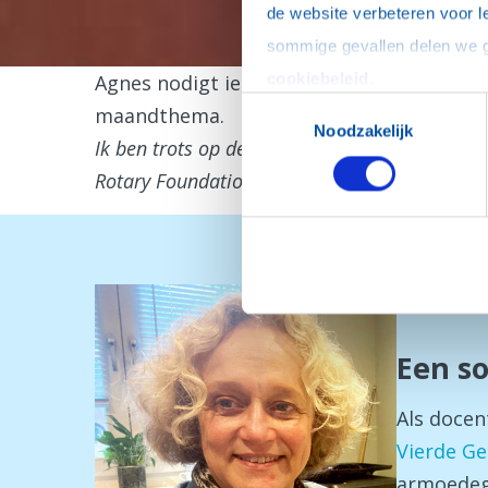
de website verbeteren voor l
cookiebeleid
.
Agnes nodigt iedere maand een aantal Rot
Toestemmingsselectie
maandthema.
Noodzakelijk
Ik ben trots op de bijdragen van Engel-Jan, J
Rotary Foundation.
Jeske Ned
Een so
Als docen
Vierde G
armoedegr