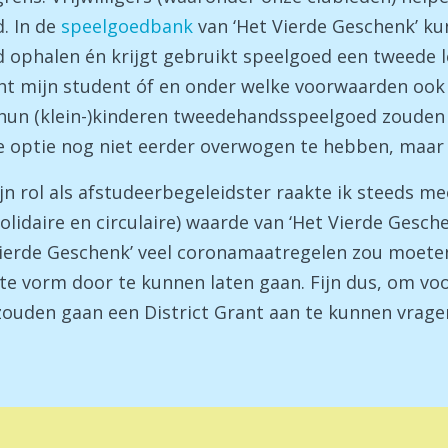
. In de
speelgoedbank
van ‘Het Vierde Geschenk’ ku
 ophalen én krijgt gebruikt speelgoed een tweede le
t mijn student óf en onder welke voorwaarden ook
un (klein-)kinderen tweedehandsspeelgoed zouden w
e optie nog niet eerder overwogen te hebben, maar e
jn rol als afstudeerbegeleidster raakte ik steeds m
solidaire en circulaire) waarde van ‘Het Vierde Gesch
Vierde Geschenk’ veel coronamaatregelen zou moeten 
e vorm door te kunnen laten gaan. Fijn dus, om vo
ouden gaan een District Grant aan te kunnen vragen