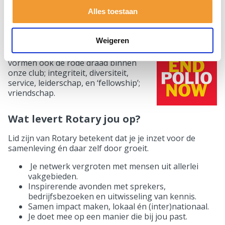
en jouw tijd en inzet gebruiken om iets positiefs bij te
Alles toestaan
dragen aan de gemeenschap. Een bekend voorbeeld is
de wereldwijde inzet van Rotary tegen polio via het
programma End Polio Now.
De
Weigeren
kernwaarden zoals die door Rotary
International zijn geformuleerd
vormen ook de rode draad binnen
onze club; integriteit, diversiteit,
service, leiderschap, en ‘fellowship’;
vriendschap.
Wat levert Rotary jou op?
Lid zijn van Rotary betekent dat je je inzet voor de
samenleving én daar zelf door groeit.
Je netwerk vergroten met mensen uit allerlei
vakgebieden.
Inspirerende avonden met sprekers,
bedrijfsbezoeken en uitwisseling van kennis.
Samen impact maken, lokaal én (inter)nationaal.
Je doet mee op een manier die bij jou past.