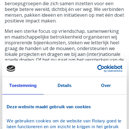
beroepsgroepen die zich samen inzetten voor een
beetje betere wereld, dichtbij én ver weg. We verbinden
mensen, pakken ideeën en initiatieven op met één doel:
positieve impact maken.
Met een sterke focus op vriendschap, samenwerking
en maatschappelijke betrokkenheid organiseren wij
inspirerende bijeenkomsten, steken we letterlijk heel
graag de handen uit de mouwen, ondersteunen we
lokale projecten en dragen we bij aan (inter)nationale
goede doelen. Of het nu gaat om het versterken van de
gemeenschap, het stimuleren van talent of het bieden
van hulp waar dat nodig is — Rotaryclub Doesburg
staat midden in de samenleving; lokaal zichtbaar,
internationaal verbonden.
Toestemming
Details
Over
Nieuwe leden zijn altijd welkom. Want samen maken we
het verschil.
Deze website maakt gebruik van cookies
Wat is Rotary?
We gebruiken cookies om de website van Rotary goed te 
In bijna alle landen ter wereld vind je Rotary clubs.
laten functioneren en om inzicht te krijgen in het gebruik 