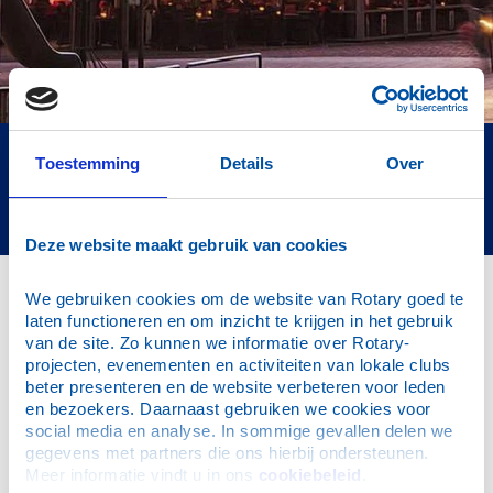
Rotary Club Hengelo (O) - heeft haar onderkomen
Toestemming
Details
Over
(tijdelijk) bij de Twee Wezen in Hengelo. Inloop 18:00
uur - Aanvang 18:30 uur
Deze website maakt gebruik van cookies
NIEUWS
We gebruiken cookies om de website van Rotary goed te 
laten functioneren en om inzicht te krijgen in het gebruik 
van de site. Zo kunnen we informatie over Rotary-
TREKKING RCH PAASLOTEREI 2026
projecten, evenementen en activiteiten van lokale clubs 
beter presenteren en de website verbeteren voor leden 
en bezoekers. Daarnaast gebruiken we cookies voor 
social media en analyse. In sommige gevallen delen we 
gegevens met partners die ons hierbij ondersteunen. 
Meer informatie vindt u in ons 
cookiebeleid
.