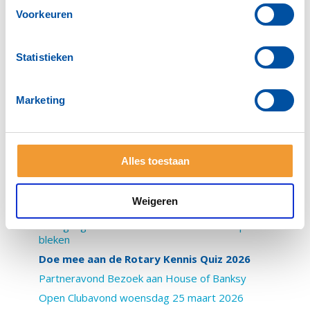
Voorkeuren
Maandoverzicht juli 2026
Bezoek van gouverneur Frank Speel – Terug naar Maassluis
Statistieken
INFO RC MM doet mee met Trappe veur Flappe
Installatie van nieuw lid
Marketing
Fietsavond Hoek van Holland
Rotary Girls – goed geoefend en weer een paar plaatsen
hoger!
Alles toestaan
Bedrijfsbezoek Euro Prodcuts
Gearchiveerde berichten
Weigeren
2026
Kookgaag - Waar Rotarians ineens keukenprinsen
bleken
Doe mee aan de Rotary Kennis Quiz 2026
Partneravond Bezoek aan House of Banksy
Open Clubavond woensdag 25 maart 2026