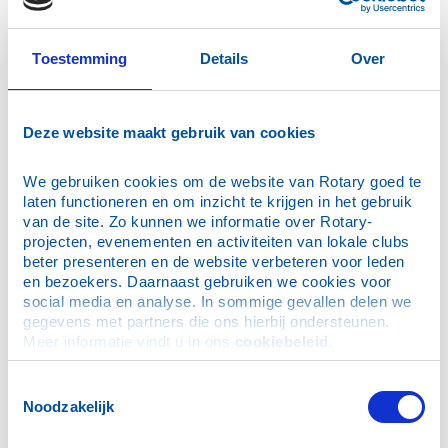
Programma – Trefpunt, Maasland
Toestemming
Details
Over
17:45
– Ontvangst met een drankje
18:30
– Gezamenlijk buffet
19:15
– Start quiz
21:30
– Prijsuitreiking en afsluitende borrel
Deze website maakt gebruik van cookies
Deelname
We gebruiken cookies om de website van Rotary goed te 
Teams van
5 personen
laten functioneren en om inzicht te krijgen in het gebruik 
€ 495,- per team
, inclusief buffet en 3 drankjes
van de site. Zo kunnen we informatie over Rotary-
p.p.
projecten, evenementen en activiteiten van lokale clubs 
Fiscaal aftrekbaar; je ontvangt een factuur
beter presenteren en de website verbeteren voor leden 
en bezoekers. Daarnaast gebruiken we cookies voor 
Aanmelden
social media en analyse. In sommige gevallen delen we 
gegevens met partners die ons hierbij ondersteunen. 
Schrijf je team in vóór
1 juni 2026
via
Robert
Meer informatie vindt u in ons 
cookiebeleid
.
Willemse;
Robert@RWaccountant.nl
We kijken ernaar uit om jullie te verwelkomen en
Toestemmingsselectie
samen een prachtige bijdrage te leveren aan het
Noodzakelijk
Ronald McDonald Kinderfonds.