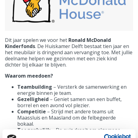
Dit jaar spelen we voor het
Ronald McDonald
Kinderfonds
. De Huiskamer Delft bestaat tien jaar en
het meubilair is dringend aan vervanging toe. Met jullie
deelname helpen we gezinnen met een ziek kind
dichter bij elkaar te blijven.
Waarom meedoen?
Teambuilding
– Versterk de samenwerking en
energie binnen je team.
Gezelligheid
– Geniet samen van een buffet,
borrel en een avond vol plezier.
Competitie
– Strijd met andere teams uit
Maassluis en Maasland om de felbegeerde
bokaal.
Toegankelijk
– De quiz draait om algemene
kennis; iedereen kan meedoen.