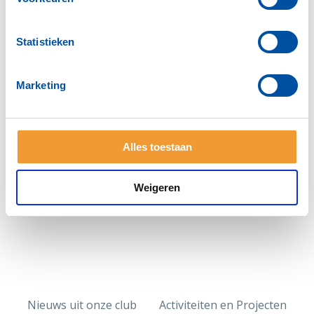
Succesvolle sinterkerstactie Rotary Maassluis en
Maasland!
Rotary Maassluis-Maasland doneert digitale
Statistieken
fotolijstjes
periode 2019 en eerder
Marketing
Gearchiveerde maandoverzichten
Alles toestaan
Deel deze pagina:
Weigeren
Nieuws uit onze club
Activiteiten en Projecten