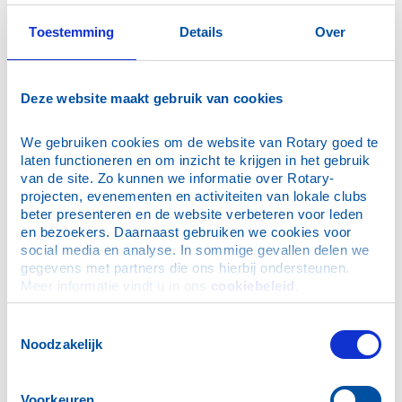
2026
Toestemming
Details
Over
2025
2024
2023
Deze website maakt gebruik van cookies
periode 2020 - 2022
Beaujolais avond - jubileum met oud Rotarianen
We gebruiken cookies om de website van Rotary goed te 
10de Tourtocht 2022 - zondag 11 september 2022
laten functioneren en om inzicht te krijgen in het gebruik 
van de site. Zo kunnen we informatie over Rotary-
Kom kennismaken met Rotary Club Maassluis
projecten, evenementen en activiteiten van lokale clubs 
Maasland
beter presenteren en de website verbeteren voor leden 
Gastspreker Eric Gudde - van droom tot werkelijkheid
en bezoekers. Daarnaast gebruiken we cookies voor 
social media en analyse. In sommige gevallen delen we 
5e Rotary Kennis Quiz ondersteunt ‘Vluchtelingen uit
gegevens met partners die ons hierbij ondersteunen. 
Oekraïne
Meer informatie vindt u in ons 
cookiebeleid
.
Een warm gebaar aan het eind van het jaar!
Kerstpakketten en mandarijnen voor
Toestemmingsselectie
verzorgingshuizen
Noodzakelijk
Vrijwilligers Voedselbank Maassluis in de bloemen
door de Rotary
Voorkeuren