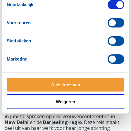
Noodzakelijk
Voorkeuren
Statistieken
Marketing
20 mei – Gastspreker🌏: Stella Baars‑Scholten -
Alles toestaan
Haar reis naar India voor Stichting Dreamerz
Op 20 mei was
Stella Baars‑Scholten
te gast bij onze
Weigeren
club. Aan de hand van een presentatie vertelde zij over
haar stichting en aanstaande reis naar
India
, waar zij
in juni zal spreken op drie vrouwenconferenties in
New Delhi
en de
Darjeeling‑regio
. Deze reis maakt
deel uit van haar werk voor haar jonge stichting