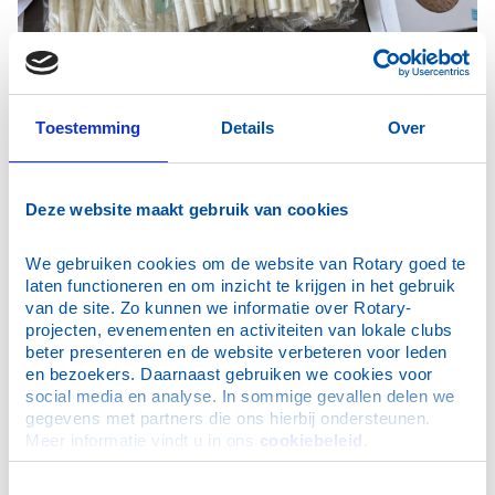
16 mei – Lekkers uit Horst, steun voor Make‑A‑Wish
Op 16 mei hadden we geen eigen actie, maar wél een
Toestemming
Details
Over
prachtige gezamenlijke inzet. Binnen onze club werd
massaal besteld bij de jaarlijkse asperge‑ en
vlaaienactie van
RC Horst aan de Maas
, waarvan de
Deze website maakt gebruik van cookies
opbrengst naar
Make‑A‑Wish
gaat.
Het resultaat:
een flinke hoeveelheid
wit goud, wel 23
We gebruiken cookies om de website van Rotary goed te 
kilo
én heerlijke Limburgse vlaaien die hun weg
laten functioneren en om inzicht te krijgen in het gebruik 
vonden naar Maassluis. Een smakelijke manier om een
van de site. Zo kunnen we informatie over Rotary-
mooi doel te steunen — en ook dát is Rotary: elkaar
projecten, evenementen en activiteiten van lokale clubs 
helpen, goede initiatieven versterken en samen het
beter presenteren en de website verbeteren voor leden 
verschil maken.
en bezoekers. Daarnaast gebruiken we cookies voor 
social media en analyse. In sommige gevallen delen we 
En eerlijk is eerlijk… als dat betekent dat er ’s avonds
gegevens met partners die ons hierbij ondersteunen. 
een bord vol asperges voor je staat, dan is dat bepaald
Meer informatie vindt u in ons 
cookiebeleid
.
geen straf.
Toestemmingsselectie