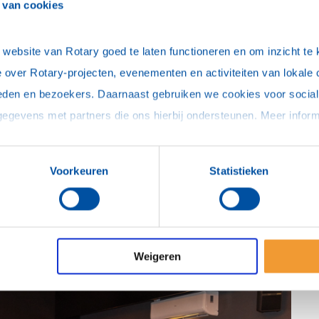
Het was een bijzonder warme dag, en dat
 van cookies
was binnen goed te merken. Toch bleef de
verlegden fanatiek, vierden elk goed
ebsite van Rotary goed te laten functioneren en om inzicht te kr
it dat de quiz eindelijk weer doorging na twee
 over Rotary-projecten, evenementen en activiteiten van lokale 
eden en bezoekers. Daarnaast gebruiken we cookies voor social 
5.000,-
. Dit bedrag werd ingezet voor een
Voorkeuren
Statistieken
ne
, die door de oorlog in moeilijke
Dankzij de bijdrage van de spelende teams
xtra steuntje in de rug
geven op een moment
Weigeren