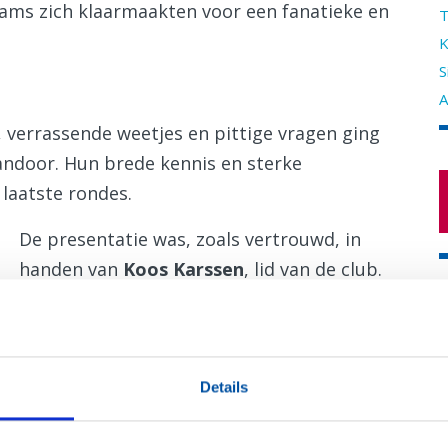
eams zich klaarmaakten voor een fanatieke en
T
K
S
A
 verrassende weetjes en pittige vragen ging
andoor. Hun brede kennis en sterke
laatste rondes.
De presentatie was, zoals vertrouwd, in
handen van
Koos Karssen
, lid van de club.
Met zijn humor en soepele stijl wist hij de
D
energie hoog te houden, ondanks de warme
temperatuur in het Trefpunt.
Details
Een warme avond met een warm resultaat