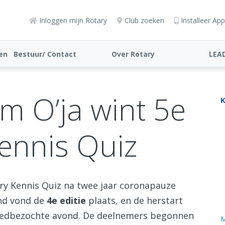
Inloggen mijn Rotary
Club zoeken
Installeer App
ten
Bestuur/ Contact
Over Rotary
LEA
m O’ja wint 5e
K
ennis Quiz
ry Kennis Quiz na twee jaar coronapauze
and vond de
4e editie
plaats, en de herstart
oedbezochte avond. De deelnemers begonnen
M