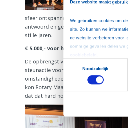
Deze website maakt gebruik
sfeer ontspannen en enthousiast. Teams o
We gebruiken cookies om de w
antwoord en genoten zichtbaar van het fe
site. Zo kunnen we informatie
stille jaren.
de website verbeteren voor l
€ 5.000,- voor het goede doel
cookiebeleid
.
De opbrengst van deze editie bedroeg
€ 
Toestemmingsselectie
Noodzakelijk
steunactie voor
vluchtelingen uit Oekraï
omstandigheden terecht waren gekomen. 
kon Rotary Maassluis‑Maasland hen
een e
dat dat hard nodig was.