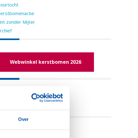
ourtocht
erstbomenactie
int zonder Mijter
rchief
Webwinkel kerstbomen 2026
eel deze pagina:
Over