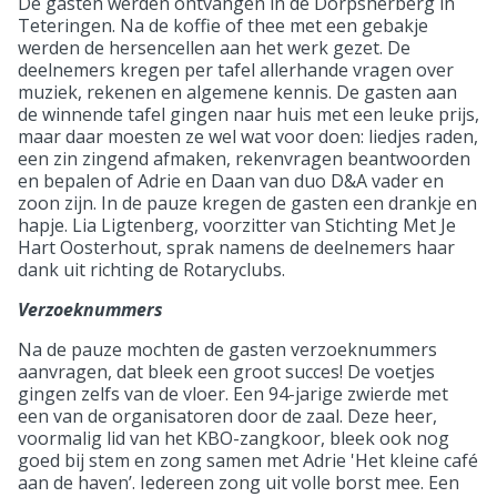
De gasten werden ontvangen in de Dorpsherberg in
Teteringen. Na de koffie of thee met een gebakje
werden de hersencellen aan het werk gezet. De
deelnemers kregen per tafel allerhande vragen over
muziek, rekenen en algemene kennis. De gasten aan
de winnende tafel gingen naar huis met een leuke prijs,
maar daar moesten ze wel wat voor doen: liedjes raden,
een zin zingend afmaken, rekenvragen beantwoorden
en bepalen of Adrie en Daan van duo D&A vader en
zoon zijn. In de pauze kregen de gasten een drankje en
hapje. Lia Ligtenberg, voorzitter van Stichting Met Je
Hart Oosterhout, sprak namens de deelnemers haar
dank uit richting de Rotaryclubs.
Verzoeknummers
Na de pauze mochten de gasten verzoeknummers
aanvragen, dat bleek een groot succes! De voetjes
gingen zelfs van de vloer. Een 94-jarige zwierde met
een van de organisatoren door de zaal. Deze heer,
voormalig lid van het KBO-zangkoor, bleek ook nog
goed bij stem en zong samen met Adrie 'Het kleine café
aan de haven’. Iedereen zong uit volle borst mee. Een