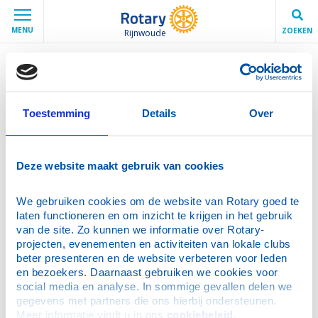
MENU
ZOEKEN
Rijnwoude
Contact
Toestemming
Details
Over
Contact opnemen met onze club
Liefst via e-mail:
secretaris@rotaryclub-rijnwoude.nl
Deze website maakt gebruik van cookies
We gebruiken cookies om de website van Rotary goed te 
Bestuur
laten functioneren en om inzicht te krijgen in het gebruik 
van de site. Zo kunnen we informatie over Rotary-
Contact
projecten, evenementen en activiteiten van lokale clubs 
beter presenteren en de website verbeteren voor leden 
en bezoekers. Daarnaast gebruiken we cookies voor 
social media en analyse. In sommige gevallen delen we 
gegevens met partners die ons hierbij ondersteunen. 
Meer informatie vindt u in ons 
cookiebeleid
.