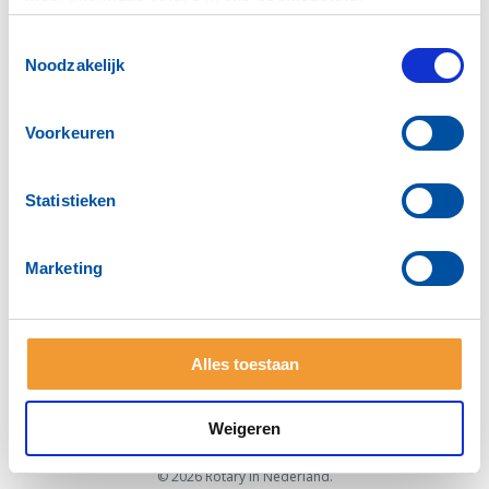
Toestemmingsselectie
Noodzakelijk
Voorkeuren
Statistieken
Marketing
Home
Clubinformatie
Voor leden
Alles toestaan
Neem contact met ons op
Weigeren
© 2026 Rotary in Nederland.